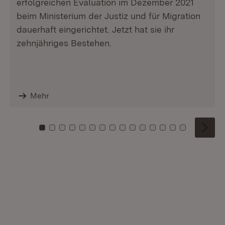
erfolgreichen Evaluation im Dezember 2021
beim Ministerium der Justiz und für Migration
dauerhaft eingerichtet. Jetzt hat sie ihr
zehnjähriges Bestehen.
Mehr
Zu Kachel: 0
Zu Kachel: 1
Zu Kachel: 2
Zu Kachel: 3
Zu Kachel: 4
Zu Kachel: 5
Zu Kachel: 6
Zu Kachel: 7
Zu Kachel: 8
Zu Kachel: 9
Zu Kachel: 10
Zu Kachel: 11
Zu Kachel: 12
Zu Kachel: 1
Zu Kachel