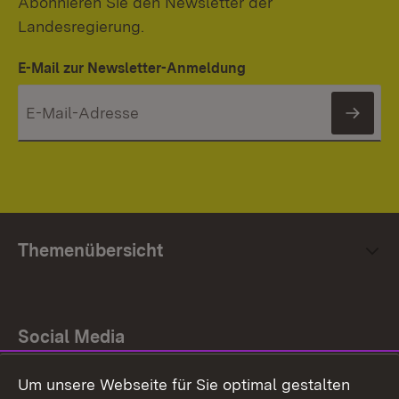
Abonnieren Sie den Newsletter der
Landesregierung.
E-Mail zur Newsletter-Anmeldung
News
Themenübersicht
Social Media
Um unsere Webseite für Sie optimal gestalten
Facebook