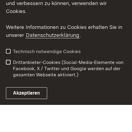
und verbessern zu können, verwenden wir
Instagram
Cookies.
Youtube
Weitere Informationen zu Cookies erhalten Sie in
unserer
Datenschutzerklärung
.
Zum 
Impressum
Datenschutz
Technisch notwendige Cookies
Barrierefreiheit
Kontakt
Drittanbieter-Cookies (Social-Media-Elemente von
Cookies
Facebook, X / Twitter und Google werden auf der
gesamten Webseite aktiviert.)
Akzeptieren
Link zum Landesportal