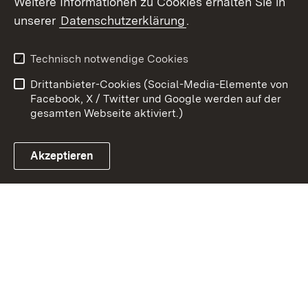
Weitere Informationen zu Cookies erhalten Sie in
unserer
Datenschutzerklärung
.
Zum 
Impressum
Datenschutz
Technisch notwendige Cookies
Barrierefreiheit
Kontakt
Drittanbieter-Cookies (Social-Media-Elemente von
Cookies
Facebook, X / Twitter und Google werden auf der
gesamten Webseite aktiviert.)
Akzeptieren
Link zum Landesportal