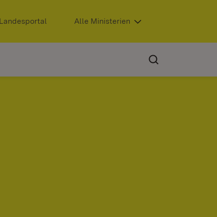
Extern:
Landesportal
(Öffnet in neuem Fenster)
Alle Ministerien