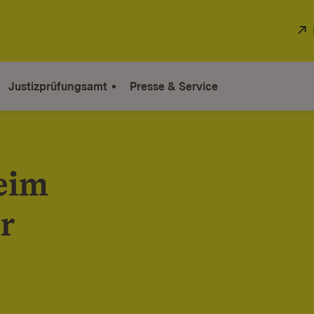
Justizprüfungsamt
Presse & Service
eim
r