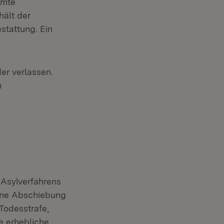
mmte
hält der
stattung. Ein
er verlassen.
m
 Asylverfahrens
Eine Abschiebung
Todesstrafe,
e erhebliche