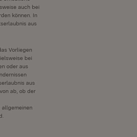
elsweise auch bei
rden können. In
tserlaubnis aus
as Vorliegen
ielsweise bei
en oder aus
ndernissen
serlaubnis aus
von ab, ob der
n allgemeinen
d.