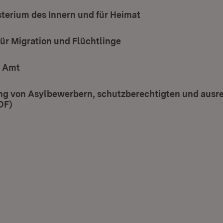
terium des Innern und für Heimat
(Öffnet in neuem Fe
ür Migration und Flüchtlinge
(Öffnet in neuem Fenste
s Amt
(Öffnet in neuem Fenster)
ng von Asylbewerbern, schutzberechtigten und ausre
DF)
(Öffnet in neuem Fenster)