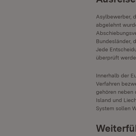
Asylbewerber, d
abgelehnt wurde
Abschiebungsver
Bundesländer, d
Jede Entscheid
überprüft werde
Innerhalb der E
Verfahren bezwe
gehören neben d
Island und Liech
System sollen 
Weiterfü