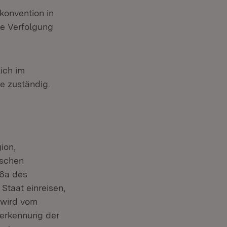
konvention in
he Verfolgung
ich im
ge zuständig.
ion,
ischen
16a des
Staat einreisen,
 wird vom
uerkennung der