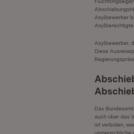
Flüchtlingseige
Abschiebungshin
Asylbewerber bi
Asylberechtigter
Asylbewerber, d
Diese Ausreisep
Regierungspräsi
Abschie
Abschie
Das Bundesamt f
auch über das V
ist verboten, we
unmenschliche o