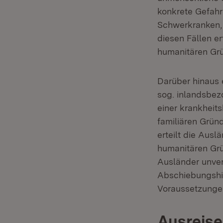
konkrete Gefahre
Schwerkranken, 
diesen Fällen er
humanitären Gr
Darüber hinaus 
sog. inlandsbez
einer krankheit
familiären Grü
erteilt die Aus
humanitären Grü
Ausländer unver
Abschiebungshin
Voraussetzungen 
Ausreise