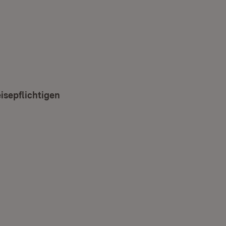
nster)
r)
isepflichtigen