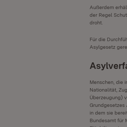
Außerdem erhält
der Regel Schut
droht.
Für die Durchfü
Asylgesetz gereg
Asylverf
Menschen, die i
Nationalität, Zu
Überzeugung) ve
Grundgesetzes As
in dem sie bere
Bundesamt für M