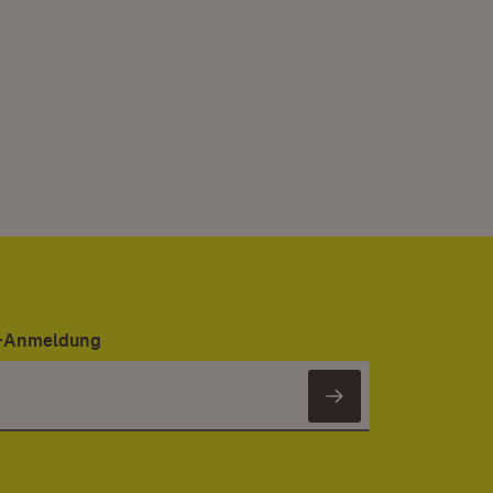
er-Anmeldung
Newsletter 