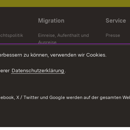
Migration
Service
chtspolitik
Einreise, Aufenthalt und
Presse
Ausreise
Bürgerrefe
schaften
Asylbewerber und
erbessern zu können, verwenden wir Cookies.
Publikatio
Flüchtlinge
serer
Datenschutzerklärung
.
Ihr Einstieg
Erlasse und
en
Anwendungshinweise
ebook, X / Twitter und Google werden auf der gesamten Webs
Impressum
Date