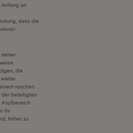
n Anfang an
eutung, dass die
d davon
 seiner
rweise
olgen, die
 weiter
 einem raschen
der beteiligten
m Asylbereich
n ihr
rd, höher zu