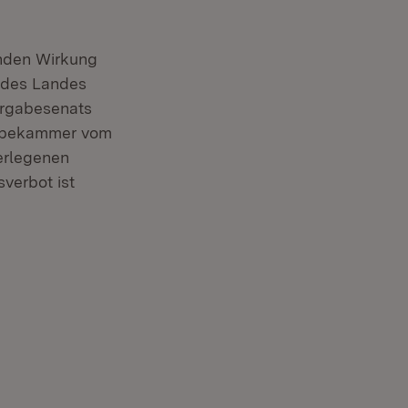
nden Wirkung
 des Landes
ergabesenats
gabekammer vom
erlegenen
verbot ist