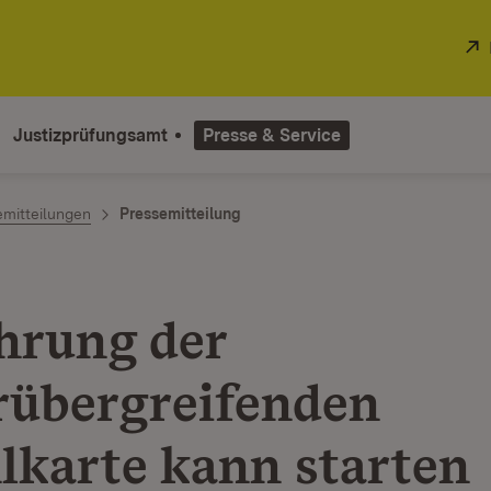
Justizprüfungsamt
Presse & Service
emitteilungen
Pressemitteilung
hrung der
rübergreifenden
lkarte kann starten