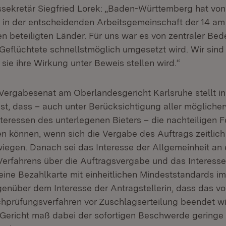
ssekretär Siegfried Lorek: „Baden-Württemberg hat vo
in der entscheidenden Arbeitsgemeinschaft der 14 am
n beteiligten Länder. Für uns war es von zentraler Bed
 Geflüchtete schnellstmöglich umgesetzt wird. Wir sin
sie ihre Wirkung unter Beweis stellen wird.“
Vergabesenat am Oberlandesgericht Karlsruhe stellt in
st, dass – auch unter Berücksichtigung aller mögliche
teressen des unterlegenen Bieters – die nachteiligen F
en können, wenn sich die Vergabe des Auftrags zeitlich
wiegen. Danach sei das Interesse der Allgemeinheit an
erfahrens über die Auftragsvergabe und das Interesse 
 eine Bezahlkarte mit einheitlichen Mindeststandards i
genüber dem Interesse der Antragstellerin, dass das vo
chprüfungsverfahren vor Zuschlagserteilung beendet wi
Gericht maß dabei der sofortigen Beschwerde geringe