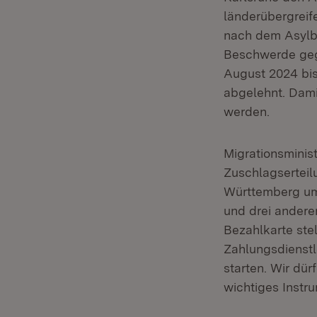
länderübergreif
nach dem Asylbe
Beschwerde geg
August 2024 bis
abgelehnt. Damit
werden.
Migrationsminis
Zuschlagsertei
Württemberg um
und drei andere
Bezahlkarte stel
Zahlungsdienstle
starten. Wir dür
wichtiges Instru