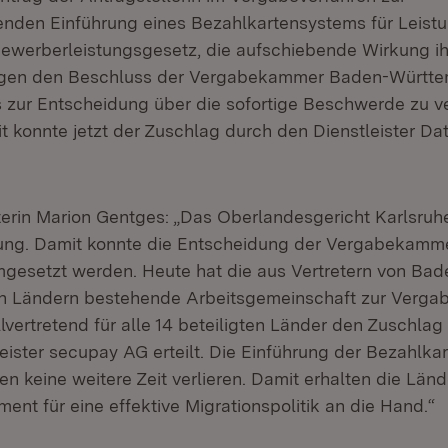
enden Einführung eines Bezahlkartensystems für Leist
werberleistungsgesetz, die aufschiebende Wirkung ihr
en den Beschluss der Vergabekammer Baden-Württe
 zur Entscheidung über die sofortige Beschwerde zu v
 konnte jetzt der Zuschlag durch den Dienstleister Data
terin Marion Gentges: „Das Oberlandesgericht Karlsruh
lung. Damit konnte die Entscheidung der Vergabekamm
gesetzt werden. Heute hat die aus Vertretern von Ba
n Ländern bestehende Arbeitsgemeinschaft zur Verga
lvertretend für alle 14 beteiligten Länder den Zuschlag
ister secupay AG erteilt. Die Einführung der Bezahlkar
fen keine weitere Zeit verlieren. Damit erhalten die Länd
ment für eine effektive Migrationspolitik an die Hand.“