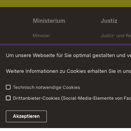
Ministerium
Justiz
Minister
Justiz- und Re
Staatssekrektär
Gerichte und
Staatsanwalt
Um unsere Webseite für Sie optimal gestalten und v
Ministerialdirektorin
Justizvollzug
Weitere Informationen zu Cookies erhalten Sie in un
Organigramm
Justiz in Zahl
Technisch notwendige Cookies
Drittanbieter-Cookies (Social-Media-Elemente von Fac
Link zum Landesportal
Akzeptieren