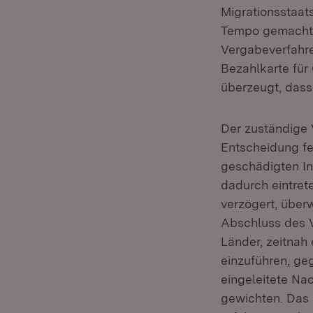
Migrationsstaat
Tempo gemacht 
Vergabeverfahre
Bezahlkarte für
überzeugt, dass 
Der zuständige 
Entscheidung fe
geschädigten In
dadurch eintret
verzögert, über
Abschluss des V
Länder, zeitnah
einzuführen, ge
eingeleitete Na
gewichten. Das 