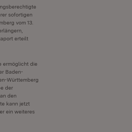
ungsberechtigte
er sofortigen
mberg vom 13.
erlängern,
port erteilt
e ermöglicht die
er Baden-
den-Württemberg
be der
 an den
te kann jetzt
er ein weiteres