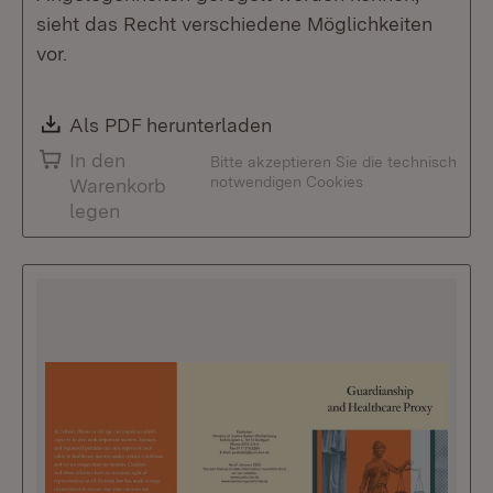
sieht das Recht verschiedene Möglichkeiten
vor.
Download:
Als PDF herunterladen
(Öffnet in neuem Fenste
In den
Bitte akzeptieren Sie die technisch
notwendigen Cookies
Warenkorb
legen