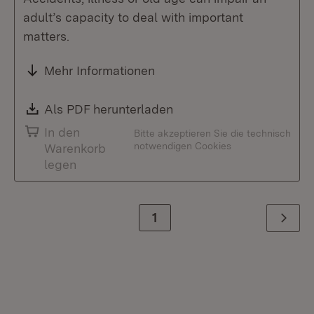
adult’s capacity to deal with important
matters.
Mehr Informationen
Download:
Als PDF herunterladen
(Öffnet in neuem Fenste
In den
Bitte akzeptieren Sie die technisch
notwendigen Cookies
Warenkorb
legen
Zur Seite
1
Weiter