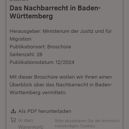
Das Nachbarrecht in Baden-
Württemberg
Herausgeber: Ministerium der Justiz und für
Migration
Publikationsart: Broschüre
Seitenzahl: 28
Publikationsdatum: 12/2024
Mit dieser Broschüre wollen wir Ihnen einen
Überblick über das Nachbarrecht in Baden-
Württemberg vermitteln.
Download:
Als PDF herunterladen
(Öffnet in neuem Fenste
In den
Bitte akzeptieren Sie die technisch
notwendigen Cookies
Warenkorb