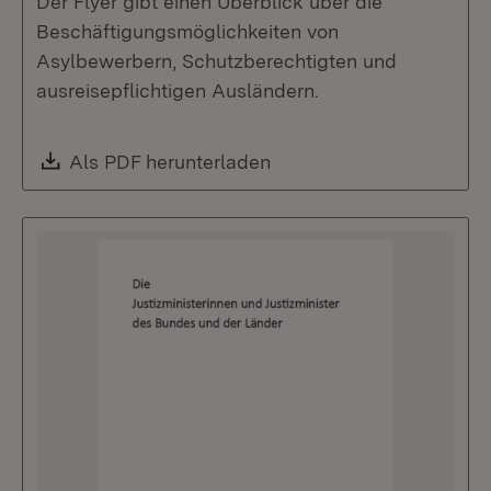
Der Flyer gibt einen Überblick über die
Beschäftigungsmöglichkeiten von
Asylbewerbern, Schutzberechtigten und
ausreisepflichtigen Ausländern.
Download:
Als PDF herunterladen
(Öffnet in neuem Fenste