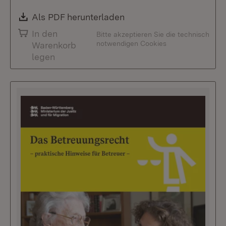
Download:
Als PDF herunterladen
(Öffnet in neuem Fenste
In den
Bitte akzeptieren Sie die technisch
notwendigen Cookies
Warenkorb
legen