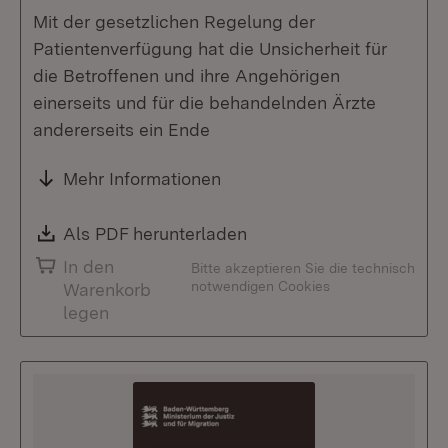
Mit der gesetzlichen Regelung der
Patientenverfügung hat die Unsicherheit für
die Betroffenen und ihre Angehörigen
einerseits und für die behandelnden Ärzte
andererseits ein Ende
Mehr Informationen
Download:
Als PDF herunterladen
(Öffnet in neuem Fenste
In den
Bitte akzeptieren Sie die technisch
notwendigen Cookies
Warenkorb
legen