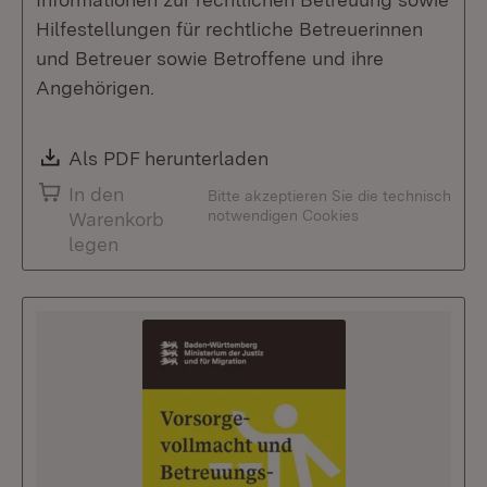
Hilfestellungen für rechtliche Betreuerinnen
und Betreuer sowie Betroffene und ihre
Angehörigen.
Download:
Als PDF herunterladen
(Öffnet in neuem Fenste
In den
Bitte akzeptieren Sie die technisch
notwendigen Cookies
Warenkorb
legen