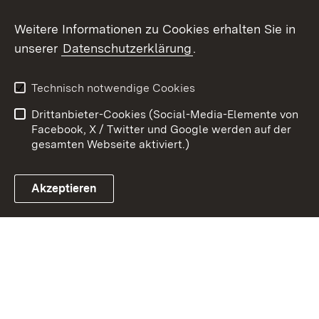
Youtube
Weitere Informationen zu Cookies erhalten Sie in
unserer
Datenschutzerklärung
.
Zum 
Impressum
Datenschutz
Technisch notwendige Cookies
Barrierefreiheit
Kontakt
Drittanbieter-Cookies (Social-Media-Elemente von
Cookies
Facebook, X / Twitter und Google werden auf der
gesamten Webseite aktiviert.)
Akzeptieren
Link zum Landesportal