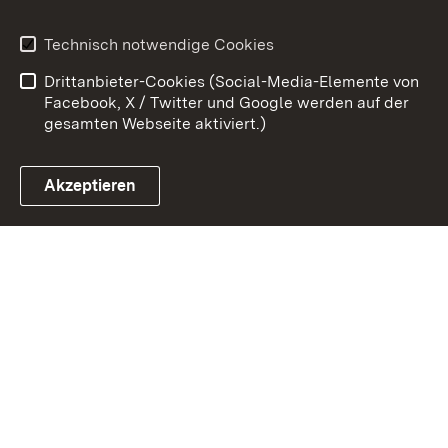
Impressum
Datenschutz
Technisch notwendige Cookies
Barrierefreiheit
Kontakt
Drittanbieter-Cookies (Social-Media-Elemente von
Cookies
Facebook, X / Twitter und Google werden auf der
gesamten Webseite aktiviert.)
Akzeptieren
Link zum Landesportal