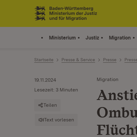
Zum Inhalt springen
Link zur Startseite
Ministerium
Justiz
Migration
Startseite
Presse & Service
Presse
Press
Migration
19.11.2024
Ansti
Lesezeit: 3 Minuten
Teilen
Ombud
Text vorlesen
Flüch