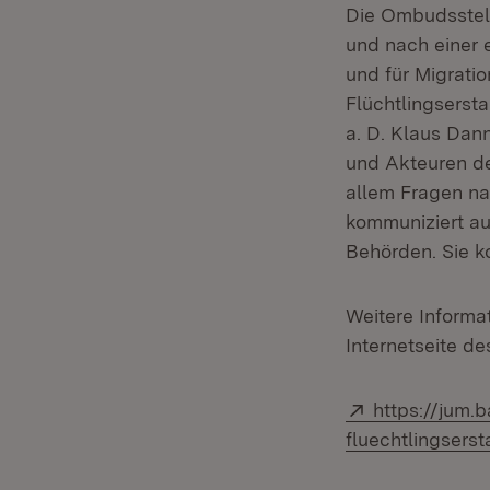
Die Ombudsstell
und nach einer 
und für Migrati
Flüchtlingserst
a. D. Klaus Dan
und Akteuren de
allem Fragen na
kommuniziert au
Behörden. Sie ko
Weitere Informat
Internetseite de
Extern:
https://jum.
fluechtlingsers