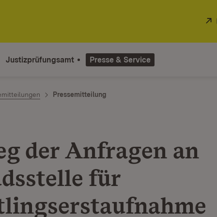
Justizprüfungsamt
Presse & Service
emitteilungen
Pressemitteilung
eg der Anfragen an
sstelle für
tlingserstaufnahme