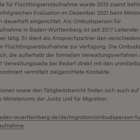
e für Flüchtlingserstaufnahme wurde 2015 zuerst befris
erfolgreichen Evaluation im Dezember 2021 beim Ministe
on dauerhaft eingerichtet. Als Ombudsperson für
aufnahme in Baden-Württemberg ist seit 2017 Leitender 
ner tätig. Er dient als Ansprechpartner den verschiede
r Flüchtlingserstaufnahme zur Verfügung. Die Ombudss
ch, die außerhalb der formellen Verwaltungsverfahre
f Verwaltungsseite bei Bedarf direkt mit den unmittelb
ordiniert vermittelt zielgerichtete Kontakte.
ionen sowie den Tätigkeitsbericht finden sich auch auf
s Ministeriums der Justiz und für Migration:
baden-wuerttemberg.de/de/migration/ombudsperson-fu
(Öffnet in neuem Fenster)
taufnahme