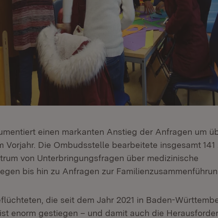
umentiert einen markanten Anstieg der Anfragen um üb
m Vorjahr. Die Ombudsstelle bearbeitete insgesamt 141 
ktrum von Unterbringungsfragen über medizinische
iegen bis hin zu Anfragen zur Familienzusammenführu
eflüchteten, die seit dem Jahr 2021 in Baden-Württembe
ist enorm gestiegen – und damit auch die Herausforde