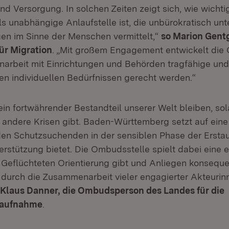
d Versorgung. In solchen Zeiten zeigt sich, wie wichtig
s unabhängige Anlaufstelle ist, die unbürokratisch unt
en im Sinne der Menschen vermittelt,“
so Marion Gentg
für Migration
. „Mit großem Engagement entwickelt die 
arbeit mit Einrichtungen und Behörden tragfähige un
en individuellen Bedürfnissen gerecht werden.“
ein fortwährender Bestandteil unserer Welt bleiben, sol
 andere Krisen gibt. Baden-Württemberg setzt auf ein
den Schutzsuchenden in der sensiblen Phase der Erst
terstützung bietet. Die Ombudsstelle spielt dabei eine
 Geflüchteten Orientierung gibt und Anliegen konsequen
r durch die Zusammenarbeit vieler engagierter Akteuri
Klaus Danner, die Ombudsperson des Landes für die
taufnahme
.