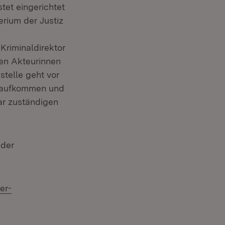
tet eingerichtet
rium der Justiz
Kriminaldirektor
nen Akteurinnen
telle geht vor
n aufkommen und
ar zuständigen
 der
er-