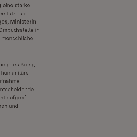
 eine starke
erstützt und
es, Ministerin
Ombudsstelle in
d menschliche
ange es Krieg,
e humanitäre
aufnahme
 entscheidende
t aufgreift.
nnen und