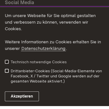
Social Media
Um unsere Webseite für Sie optimal gestalten
Facebook
und verbessern zu können, verwenden wir
Instagram
Cookies.
Youtube
Weitere Informationen zu Cookies erhalten Sie in
unserer
Datenschutzerklärung
.
Zum 
Impressum
Datenschutz
Technisch notwendige Cookies
Barrierefreiheit
Kontakt
Drittanbieter-Cookies (Social-Media-Elemente von
Cookies
Facebook, X / Twitter und Google werden auf der
gesamten Webseite aktiviert.)
Akzeptieren
Link zum Landesportal