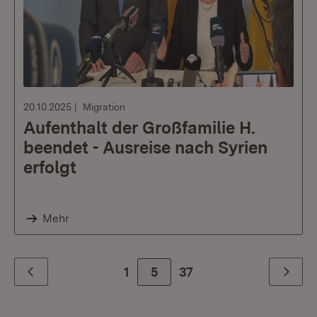
20.10.2025
Migration
Aufenthalt der Großfamilie H.
beendet - Ausreise nach Syrien
erfolgt
Mehr
1
5
Zur letzte Seite
37
Zurück
Weiter