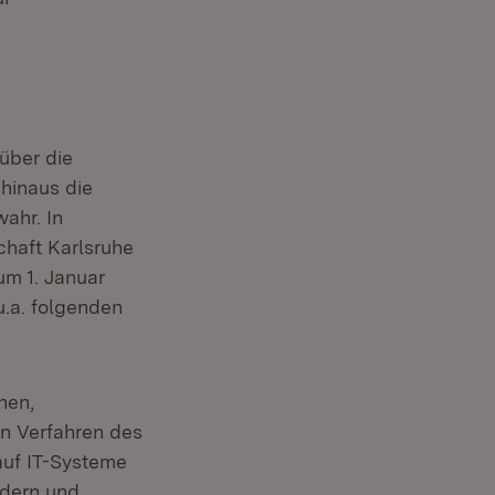
über die
hinaus die
ahr. In
chaft Karlsruhe
m 1. Januar
.a. folgenden
nen,
n Verfahren des
auf IT-Systeme
ndern und