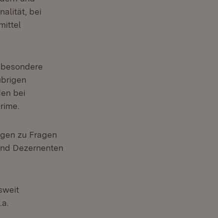
alität, bei
mittel
nsbesondere
übrigen
en bei
rime.
ngen zu Fragen
und Dezernenten
sweit
. ​