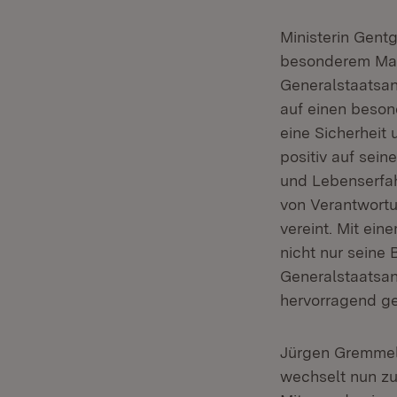
Ministerin Gentg
besonderem Maße
Generalstaatsan
auf einen beson
eine Sicherheit
positiv auf sein
und Lebenserfah
von Verantwortun
vereint. Mit ei
nicht nur seine
Generalstaatsan
hervorragend ge
J​ürgen Gremmel
wechselt nun zu