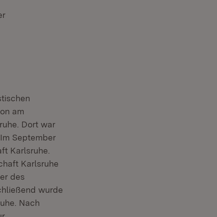
er
stischen
ion am
ruhe. Dort war
. Im September
ft Karlsruhe.
chaft Karlsruhe
er des
schließend wurde
sruhe. Nach
ur