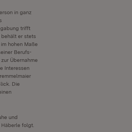
Person in ganz
s
gabung trifft
behält er stets
ch im hohen Maße
seiner Berufs-
ft zur Übernahme
le Interessen
 Gremmelmaier
lick. Die
einen
ruhe und
Häberle folgt.