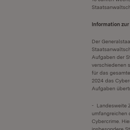
Staatsanwaltsch
Information zur
Der Generalstaa
Staatsanwaltsch
Aufgaben der S
verschiedenen s
für das gesamte
2024 das Cyber
Aufgaben übertr
- Landesweite Z
umfangreichen o
Cybercrime. Hie
insbesondere St