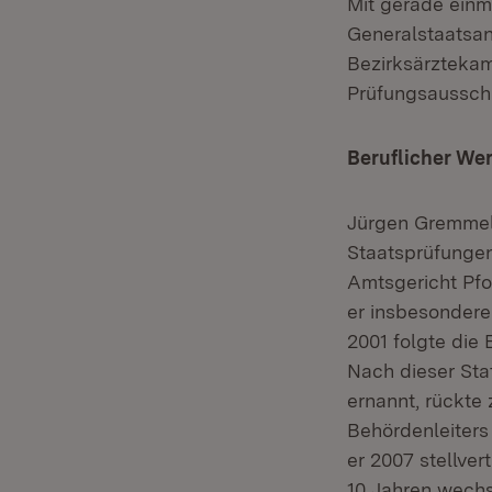
Mit gerade einm
Generalstaatsan
Bezirksärztekam
Prüfungsausschus
Beruflicher We
Jürgen Gremmelm
Staatsprüfungen
Amtsgericht Pfo
er insbesondere
2001 folgte die
Nach dieser Sta
ernannt, rückte
Behördenleiters
er 2007 stellver
10 Jahren wechs