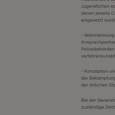
Jugendlichen sow
denen jeweils C
eingesetzt wurd
- Wahrnehmung v
Ansprechpartne
Polizeibehörde
verfahrensunab
- Konzeption un
der Bekämpfung 
der örtlichen S
Bei der General
zuständige Zentr