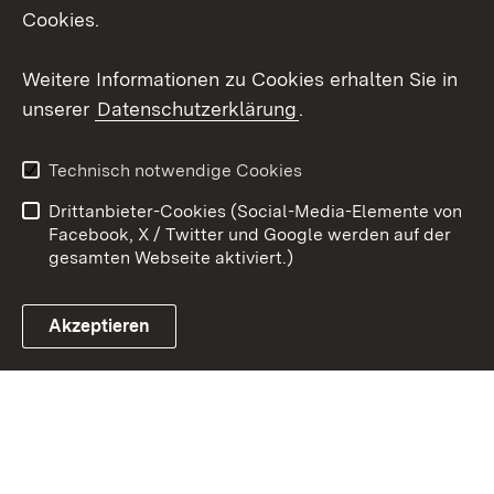
Instagram
Cookies.
Youtube
Weitere Informationen zu Cookies erhalten Sie in
unserer
Datenschutzerklärung
.
Zum 
Impressum
Datenschutz
Technisch notwendige Cookies
Barrierefreiheit
Kontakt
Drittanbieter-Cookies (Social-Media-Elemente von
Cookies
Facebook, X / Twitter und Google werden auf der
gesamten Webseite aktiviert.)
Akzeptieren
Link zum Landesportal