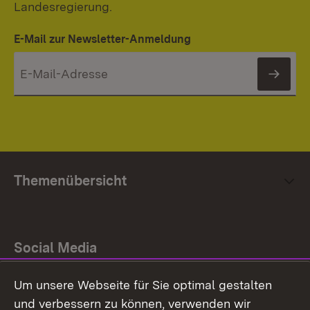
Landesregierung.
E-Mail zur Newsletter-Anmeldung
News
Themenübersicht
Social Media
Um unsere Webseite für Sie optimal gestalten
Facebook
und verbessern zu können, verwenden wir