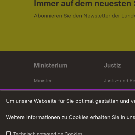
Immer auf dem neuesten
Abonnieren Sie den Newsletter der Land
Ministerium
Justiz
Minister
Justiz- und Re
Staatssekrektär
Gerichte und
Staatsanwalt
Um unsere Webseite für Sie optimal gestalten und v
Ministerialdirektorin
Justizvollzug
Weitere Informationen zu Cookies erhalten Sie in un
Organigramm
Justiz in Zahl
Technisch notwendige Cookies