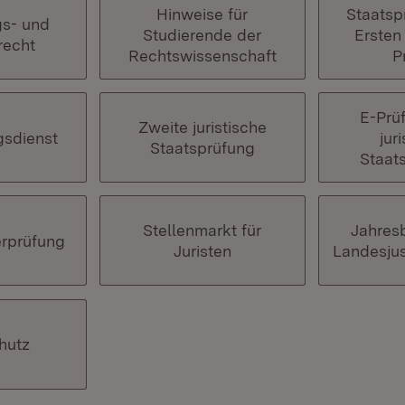
Hinweise für
Staatsp
gs- und
Studierende der
Ersten 
recht
Rechtswissenschaft
P
E-Prü
Zweite juristische
gsdienst
jur
Staatsprüfung
Staat
Stellenmarkt für
Jahres
rprüfung
Juristen
Landesju
hutz