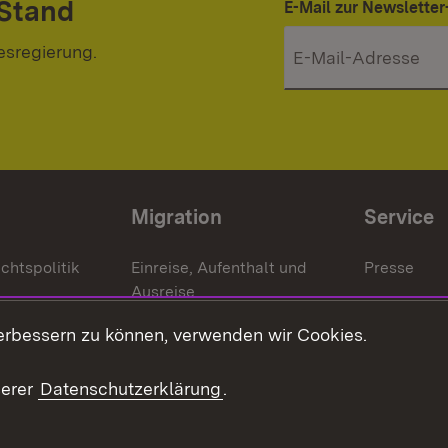
 Stand
E-Mail zur Newslett
esregierung.
Migration
Service
chtspolitik
Einreise, Aufenthalt und
Presse
Ausreise
Bürgerrefe
schaften
Asylbewerber und
erbessern zu können, verwenden wir Cookies.
Publikatio
Flüchtlinge
serer
Datenschutzerklärung
.
Ihr Einstieg
Erlasse und
en
Anwendungshinweise