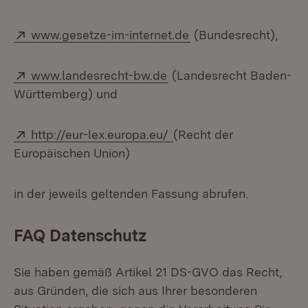
Extern:
(Öffnet in neuem Fen
www.gesetze-im-internet.de
(Bundesrecht),
Extern:
(Öffnet in neuem Fenster
www.landesrecht-bw.de
(Landesrecht Baden-
Württemberg) und
Extern:
(Öffnet in neuem Fenste
http://eur-lex.europa.eu/
(Recht der
Europäischen Union)
in der jeweils geltenden Fassung abrufen.
FAQ Datenschutz
Sie haben gemäß Artikel 21 DS-GVO das Recht,
aus Gründen, die sich aus Ihrer besonderen