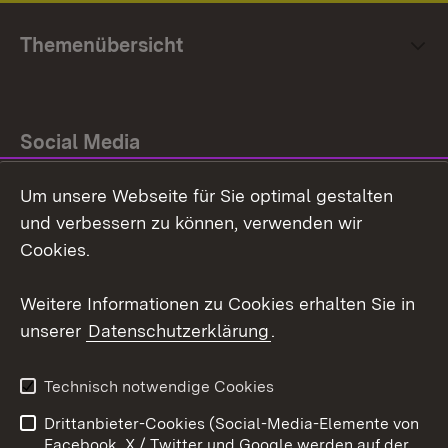
Themenübersicht
Social Media
Um unsere Webseite für Sie optimal gestalten
Facebook
und verbessern zu können, verwenden wir
Instagram
Cookies.
Youtube
Weitere Informationen zu Cookies erhalten Sie in
unserer
Datenschutzerklärung
.
Zum 
Impressum
Datenschutz
Technisch notwendige Cookies
Barrierefreiheit
Kontakt
Drittanbieter-Cookies (Social-Media-Elemente von
Cookies
Facebook, X / Twitter und Google werden auf der