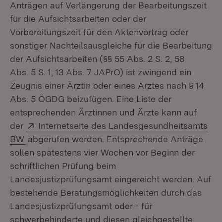
Anträgen auf Verlängerung der Bearbeitungszeit
für die Aufsichtsarbeiten oder der
Vorbereitungszeit für den Aktenvortrag oder
sonstiger Nachteilsausgleiche für die Bearbeitung
der Aufsichtsarbeiten (§§ 55 Abs. 2 S. 2, 58
Abs. 5 S. 1, 13 Abs. 7 JAPrO) ist zwingend ein
Zeugnis einer Ärztin oder eines Arztes nach § 14
Abs. 5 ÖGDG beizufügen. Eine Liste der
entsprechenden Ärztinnen und Ärzte kann auf
Extern:
der
Internetseite des Landesgesundheitsamts
(Öffnet in neuem Fenster)
BW
abgerufen werden. Entsprechende Anträge
sollen spätestens vier Wochen vor Beginn der
schriftlichen Prüfung beim
Landesjustizprüfungsamt eingereicht werden. Auf
bestehende Beratungsmöglichkeiten durch das
Landesjustizprüfungsamt oder - für
schwerbehinderte und diesen gleichgestellte