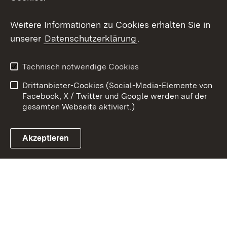
Youtube
Weitere Informationen zu Cookies erhalten Sie in
unserer
Datenschutzerklärung
.
Zum 
Impressum
Datenschutz
Technisch notwendige Cookies
Barrierefreiheit
Kontakt
Drittanbieter-Cookies (Social-Media-Elemente von
Cookies
Facebook, X / Twitter und Google werden auf der
gesamten Webseite aktiviert.)
Akzeptieren
Link zum Landesportal