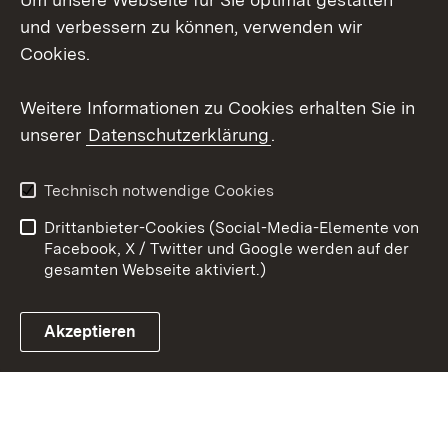
und verbessern zu können, verwenden wir
Instagram
Cookies.
Youtube
Weitere Informationen zu Cookies erhalten Sie in
unserer
Datenschutzerklärung
.
Zum 
Impressum
Datenschutz
Technisch notwendige Cookies
Barrierefreiheit
Kontakt
Drittanbieter-Cookies (Social-Media-Elemente von
Cookies
Facebook, X / Twitter und Google werden auf der
gesamten Webseite aktiviert.)
Akzeptieren
Link zum Landesportal