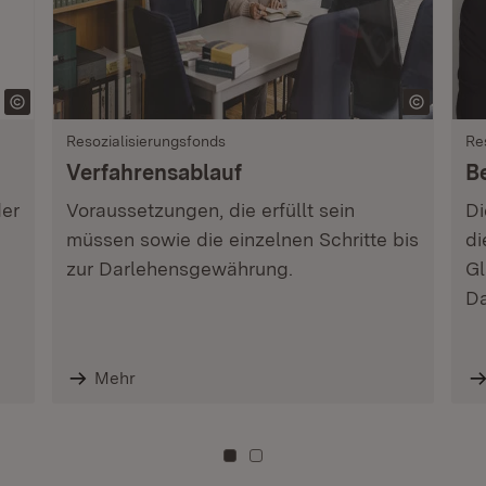
Resozialisierungsfonds
Re
Verfahrensablauf
B
der
Voraussetzungen, die erfüllt sein
Di
müssen sowie die einzelnen Schritte bis
di
zur Darlehensgewährung.
Gl
Da
Mehr
Zu Kachel: 0
Zu Kachel: 3