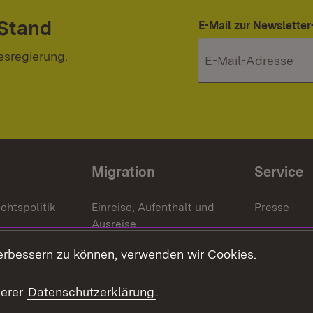
 Stand
E-Mail zur Newslett
esregierung.
Migration
Service
chtspolitik
Einreise, Aufenthalt und
Presse
Ausreise
Bürgerrefe
schaften
Asylbewerber und
erbessern zu können, verwenden wir Cookies.
Publikatio
Flüchtlinge
serer
Datenschutzerklärung
.
Ihr Einstieg
Erlasse und
en