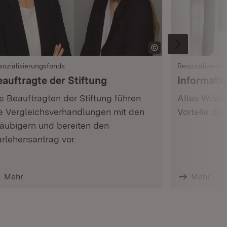
sozialisierungsfonds
Resozialisieru
eauftragte der Stiftung
Informatio
e Beauftragten der Stiftung führen
Alles Wisse
e Vergleichsverhandlungen mit den
Vorteile des
äubigern und bereiten den
rlehensantrag vor.
Mehr
Mehr