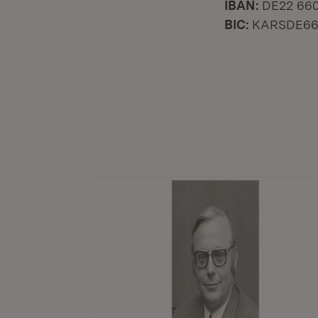
IBAN:
DE22 660
BIC:
KARSDE6