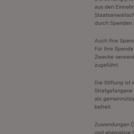
aus den Einnahm
Staatsanwaltsc
durch Spenden.
Auch Ihre Spend
Für Ihre Spende
Zwecke verwend
zugeführt.
Die Stiftung is
Strafgefangene 
als gemeinnützi
befreit.
Zuwendungen (S
und ehemalige 