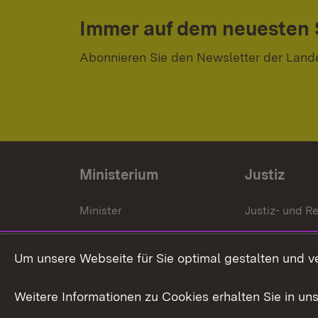
Immer auf dem neuesten
Abonnieren Sie den Newsletter der Land
Ministerium
Justiz
Minister
Justiz- und Re
Staatssekrektär
Gerichte und
Staatsanwalt
Um unsere Webseite für Sie optimal gestalten und v
Ministerialdirektorin
Justizvollzug
Weitere Informationen zu Cookies erhalten Sie in un
Organigramm
Justiz in Zahl