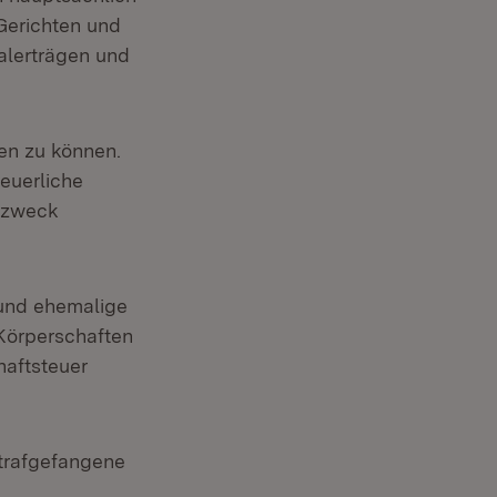
Gerichten und
alerträgen und
len zu können.
teuerliche
szweck
 und ehemalige
Körperschaften
aftsteuer
trafgefangene