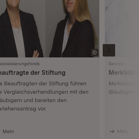
sozialisierungsfonds
Service
eauftragte der Stiftung
Merkblätt
e Beauftragten der Stiftung führen
Merkblätter
e Vergleichsverhandlungen mit den
Gläubiger u
äubigern und bereiten den
rlehensantrag vor.
Mehr
Mehr