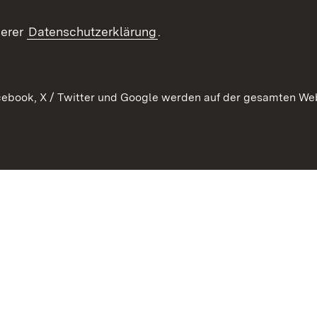
Publikatio
Flüchtlinge
serer
Datenschutzerklärung
.
Ihr Einstieg
Erlasse und
en
Anwendungshinweise
ebook, X / Twitter und Google werden auf der gesamten Webs
Impressum
Date