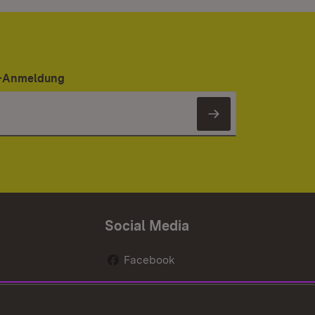
er-Anmeldung
Newsletter 
Social Media
Facebook
renten
Instagram