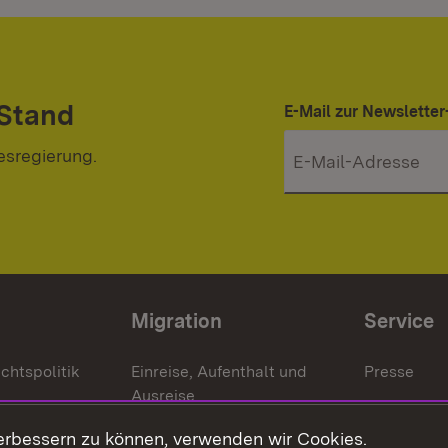
 Stand
E-Mail zur Newslett
esregierung.
Migration
Service
chtspolitik
Einreise, Aufenthalt und
Presse
Ausreise
Bürgerrefe
schaften
Asylbewerber und
erbessern zu können, verwenden wir Cookies.