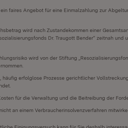
 ein faires Angebot für eine Einmalzahlung zur Abgeltu
chsbetrag wird nach Zustandekommen einer Gesamtsan
sozialisierungsfonds Dr. Traugott Bender“ zeitnah und 
ungsrisiko wird von der Stiftung „Resozialisierungsfon
ernommen.
, häufig erfolglose Prozesse gerichtlicher Vollstrecku
ndet.
Kosten für die Verwaltung und die Beitreibung der Ford
nicht an einem Verbraucherinsolvenzverfahren mitwirke
tliche Einigungsversuch kann für Sie deshalb interessa