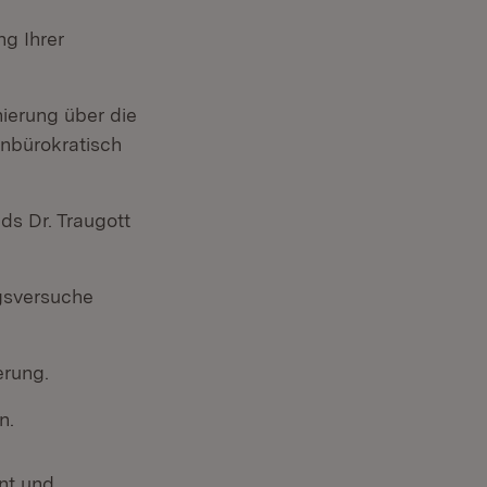
ng Ihrer
ierung über die
unbürokratisch
ds Dr. Traugott
ngsversuche
erung.
n.
nt und