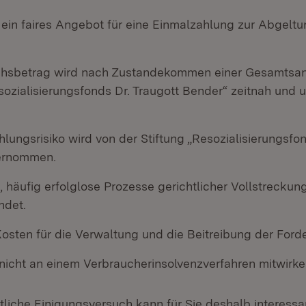
 ein faires Angebot für eine Einmalzahlung zur Abgeltu
chsbetrag wird nach Zustandekommen einer Gesamtsan
sozialisierungsfonds Dr. Traugott Bender“ zeitnah und 
ungsrisiko wird von der Stiftung „Resozialisierungsfon
ernommen.
, häufig erfolglose Prozesse gerichtlicher Vollstrecku
ndet.
Kosten für die Verwaltung und die Beitreibung der Ford
nicht an einem Verbraucherinsolvenzverfahren mitwirke
tliche Einigungsversuch kann für Sie deshalb interessa