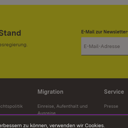
 Stand
E-Mail zur Newslett
esregierung.
Migration
Service
chtspolitik
Einreise, Aufenthalt und
Presse
Ausreise
Bürgerrefe
schaften
Asylbewerber und
erbessern zu können, verwenden wir Cookies.