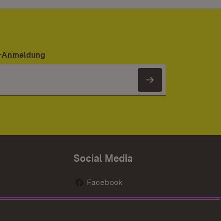
er-Anmeldung
Newsletter 
Social Media
Facebook
renten
Instagram