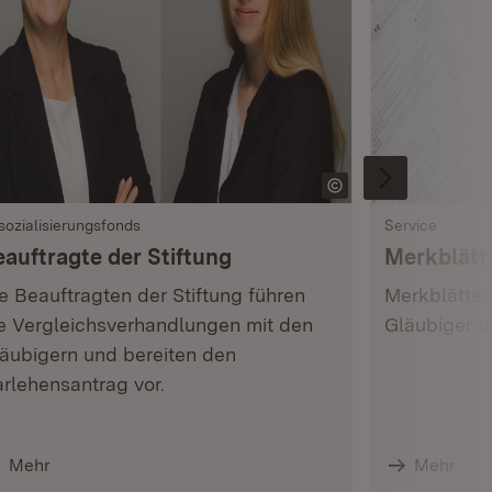
sozialisierungsfonds
Service
eauftragte der Stiftung
Merkblätt
e Beauftragten der Stiftung führen
Merkblätter
e Vergleichsverhandlungen mit den
Gläubiger u
äubigern und bereiten den
rlehensantrag vor.
Mehr
Mehr