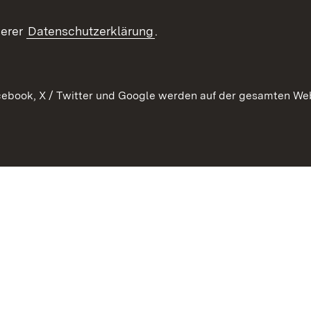
Publikatio
Flüchtlinge
serer
Datenschutzerklärung
.
Ihr Einstieg
Erlasse und
en
Anwendungshinweise
ebook, X / Twitter und Google werden auf der gesamten Webs
Impressum
Date