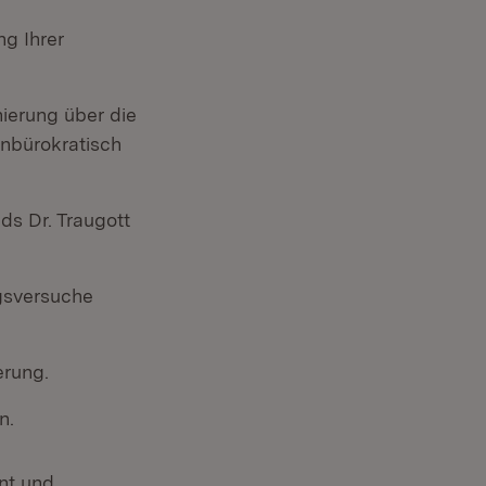
ng Ihrer
ierung über die
unbürokratisch
ds Dr. Traugott
ngsversuche
erung.
n.
nt und