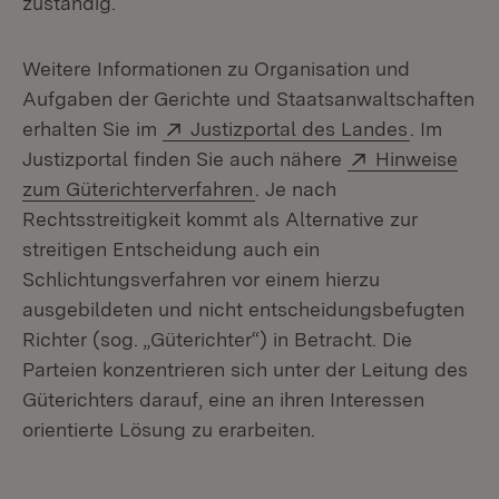
zuständig.
Weitere Informationen zu Organisation und
Aufgaben der Gerichte und Staatsanwaltschaften
Extern:
(Öffnet i
erhalten Sie im
Justizportal des Landes
. Im
Extern:
Justizportal finden Sie auch nähere
Hinweise
(Öffnet in neuem Fenster)
zum Güterichterverfahren
. Je nach
Rechtsstreitigkeit kommt als Alternative zur
streitigen Entscheidung auch ein
Schlichtungsverfahren vor einem hierzu
ausgebildeten und nicht entscheidungsbefugten
Richter (sog. „Güterichter“) in Betracht. Die
Parteien konzentrieren sich unter der Leitung des
Güterichters darauf, eine an ihren Interessen
orientierte Lösung zu erarbeiten.