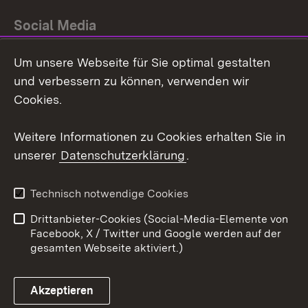
Social Media
Um unsere Webseite für Sie optimal gestalten
Facebook
und verbessern zu können, verwenden wir
Instagram
Cookies.
Youtube
Weitere Informationen zu Cookies erhalten Sie in
unserer
Datenschutzerklärung
.
Zum 
Impressum
Datenschutz
Technisch notwendige Cookies
Barrierefreiheit
Kontakt
Drittanbieter-Cookies (Social-Media-Elemente von
Cookies
Facebook, X / Twitter und Google werden auf der
gesamten Webseite aktiviert.)
Akzeptieren
Link zum Landesportal