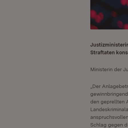
Justizministeri
Straftaten kon
Ministerin der J
„Der Anlagebetr
gewinnbringend
den geprellten
Landeskriminala
anspruchsvollen
Schlag gegen die