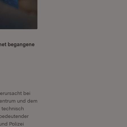
ernet begangene
erursacht bei
Zentrum und dem
 technisch
 bedeutender
und Polizei