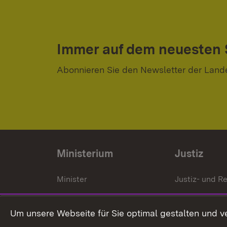
Immer auf dem neuesten
Abonnieren Sie den Newsletter der Land
Ministerium
Justiz
Minister
Justiz- und Re
Staatssekrektär
Gerichte und
Staatsanwalt
Um unsere Webseite für Sie optimal gestalten und v
Ministerialdirektorin