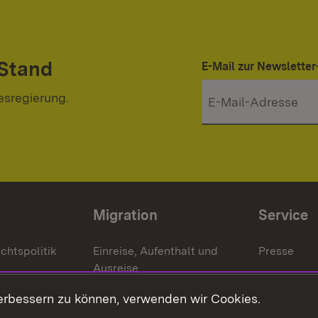
 Stand
E-Mail zur Newslett
esregierung.
Migration
Service
chtspolitik
Einreise, Aufenthalt und
Presse
Ausreise
Bürgerrefe
schaften
Asylbewerber und
erbessern zu können, verwenden wir Cookies.
Publikatio
Flüchtlinge