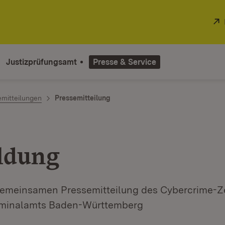
Justizprüfungsamt
Presse & Service
emitteilungen
Pressemitteilung
ldung
gemeinsamen Pressemitteilung des Cybercrime-
iminalamts Baden-Württemberg