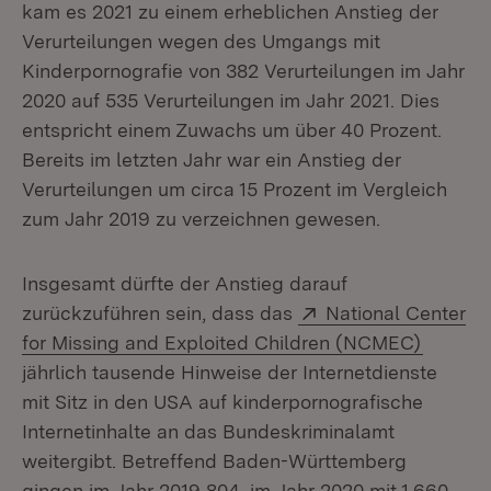
kam es 2021 zu einem erheblichen Anstieg der
Verurteilungen wegen des Umgangs mit
Kinderpornografie von 382 Verurteilungen im Jahr
2020 auf 535 Verurteilungen im Jahr 2021. Dies
entspricht einem Zuwachs um über 40 Prozent.
Bereits im letzten Jahr war ein Anstieg der
Verurteilungen um circa 15 Prozent im Vergleich
zum Jahr 2019 zu verzeichnen gewesen.
Insgesamt dürfte der Anstieg darauf
Extern:
zurückzuführen sein, dass das
National Center
(Öffnet
for Missing and Exploited Children (NCMEC)
jährlich tausende Hinweise der Internetdienste
mit Sitz in den USA auf kinderpornografische
Internetinhalte an das Bundeskriminalamt
weitergibt. Betreffend Baden-Württemberg
gingen im Jahr 2019 804, im Jahr 2020 mit 1.660