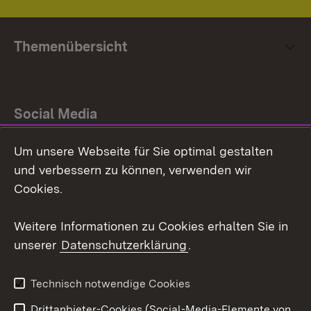
Themenübersicht
Social Media
Um unsere Webseite für Sie optimal gestalten
Facebook
und verbessern zu können, verwenden wir
Instagram
Cookies.
Youtube
Weitere Informationen zu Cookies erhalten Sie in
unserer
Datenschutzerklärung
.
Zum 
Impressum
Datenschutz
Technisch notwendige Cookies
Barrierefreiheit
Kontakt
Drittanbieter-Cookies (Social-Media-Elemente von