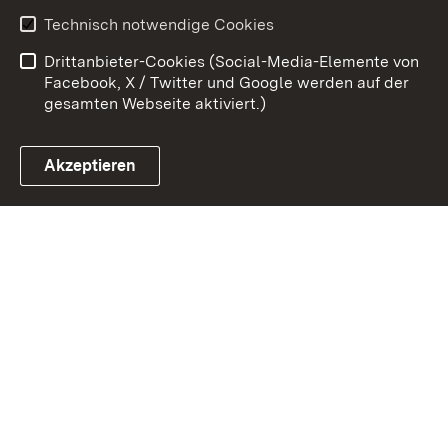
Impressum
Datenschutz
Technisch notwendige Cookies
Barrierefreiheit
Kontakt
Drittanbieter-Cookies (Social-Media-Elemente von
Cookies
Facebook, X / Twitter und Google werden auf der
gesamten Webseite aktiviert.)
Akzeptieren
Link zum Landesportal