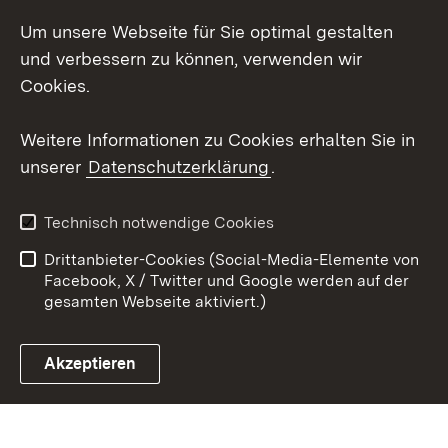
Um unsere Webseite für Sie optimal gestalten
Facebook
und verbessern zu können, verwenden wir
Instagram
Cookies.
Youtube
Weitere Informationen zu Cookies erhalten Sie in
unserer
Datenschutzerklärung
.
Zum 
Impressum
Datenschutz
Technisch notwendige Cookies
Barrierefreiheit
Kontakt
Drittanbieter-Cookies (Social-Media-Elemente von
Cookies
Facebook, X / Twitter und Google werden auf der
gesamten Webseite aktiviert.)
Akzeptieren
Link zum Landesportal