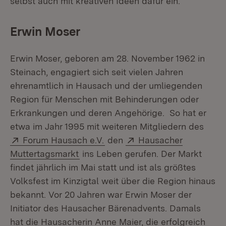
selbst auch mit kreativen Ideen dafür ein.“
Erwin Moser
Erwin Moser, geboren am 28. November 1962 in
Steinach, engagiert sich seit vielen Jahren
ehrenamtlich in Hausach und der umliegenden
Region für Menschen mit Behinderungen oder
Erkrankungen und deren Angehörige. So hat er
etwa im Jahr 1995 mit weiteren Mitgliedern des
Extern:
(Öffnet in neuem Fenster)
Extern:
Forum Hausach e.V.
den
Hausacher
(Öffnet in neuem Fenster)
Muttertagsmarkt
ins Leben gerufen. Der Markt
findet jährlich im Mai statt und ist als größtes
Volksfest im Kinzigtal weit über die Region hinaus
bekannt. Vor 20 Jahren war Erwin Moser der
Initiator des Hausacher Bärenadvents. Damals
hat die Hausacherin Anne Maier, die erfolgreich