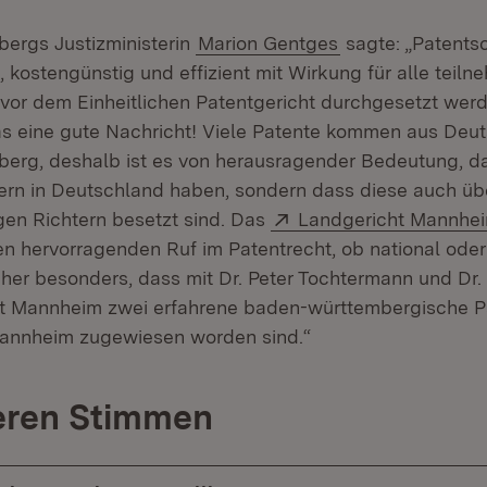
ergs Justizministerin
Marion Gentges
sagte: „Patentsc
 kostengünstig und effizient mit Wirkung für alle teil
 vor dem Einheitlichen Patentgericht durchgesetzt werd
das eine gute Nachricht! Viele Patente kommen aus Deu
rg, deshalb ist es von herausragender Bedeutung, das
rn in Deutschland haben, sondern dass diese auch üb
Extern:
en Richtern besetzt sind. Das
Landgericht Mannhe
n hervorragenden Ruf im Patentrecht, ob national oder 
aher besonders, dass mit Dr. Peter Tochtermann und Dr.
t Mannheim zwei erfahrene baden-württembergische Pa
nnheim zugewiesen worden sind.“
eren Stimmen