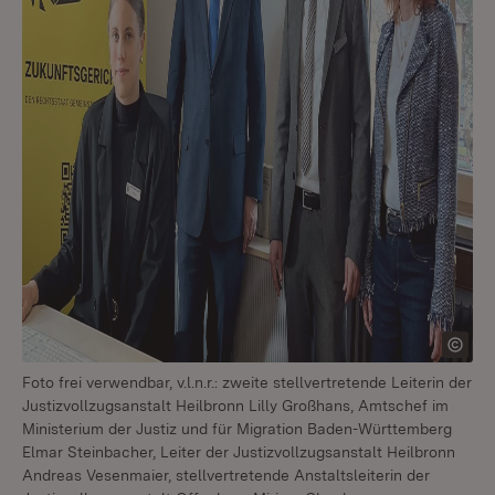
Foto frei verwendbar, v.l.n.r.: zweite stellvertretende Leiterin der
Justizvollzugsanstalt Heilbronn Lilly Großhans, Amtschef im
Ministerium der Justiz und für Migration Baden-Württemberg
Elmar Steinbacher, Leiter der Justizvollzugsanstalt Heilbronn
Andreas Vesenmaier, stellvertretende Anstaltsleiterin der