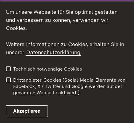
Um unsere Webseite für Sie optimal gestalten
Facebook
und verbessern zu können, verwenden wir
Instagram
Cookies.
Youtube
Weitere Informationen zu Cookies erhalten Sie in
unserer
Datenschutzerklärung
.
Zum 
Impressum
Datenschutz
Technisch notwendige Cookies
Barrierefreiheit
Kontakt
Drittanbieter-Cookies (Social-Media-Elemente von
Cookies
Facebook, X / Twitter und Google werden auf der
gesamten Webseite aktiviert.)
Akzeptieren
Link zum Landesportal