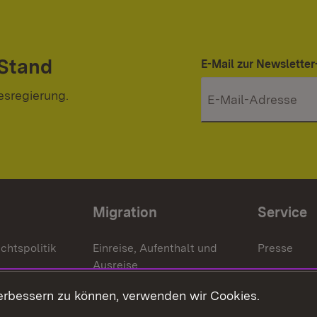
 Stand
E-Mail zur Newslett
esregierung.
Migration
Service
chtspolitik
Einreise, Aufenthalt und
Presse
Ausreise
Bürgerrefe
schaften
Asylbewerber und
erbessern zu können, verwenden wir Cookies.
Publikatio
Flüchtlinge