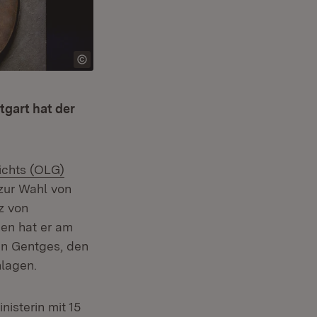
tgart hat der
ichts (OLG)
zur Wahl von
z von
en hat er am
in Gentges, den
hlagen.
isterin mit 15