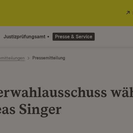
Justizprüfungsamt
Presse & Service
emitteilungen
Pressemitteilung
erwahlausschuss wäh
as Singer