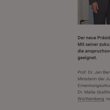
Der neue Präsid
Mit seiner zuku
die anspruchsv
geeignet.
Prof. Dr. Jan B
Ministerin der J
Ernennungsurkun
Dr. Malte Graßh
(Ö
Württemberg
na