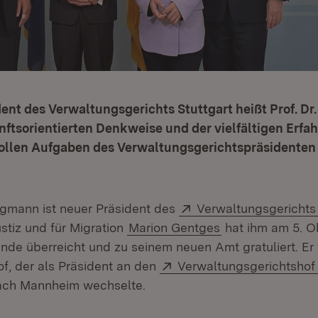
ent des Verwaltungsgerichts Stuttgart heißt Prof. Dr
nftsorientierten Denkweise und der vielfältigen Erfahr
ollen Aufgaben des Verwaltungsgerichtspräsidenten
Extern:
ergmann ist neuer Präsident des
Verwaltungsgerichts 
ustiz und für Migration
Marion Gentges
hat ihm am 5. O
de überreicht und zu seinem neuen Amt gratuliert. Er f
Extern:
of, der als Präsident an den
Verwaltungsgerichtshof
ffnet in neuem Fenster)
ch Mannheim wechselte.