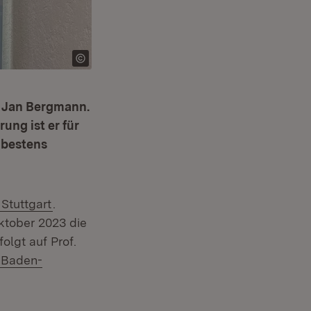
. Jan Bergmann.
ung ist er für
 bestens
(Öffnet in neuem Fenster)
Stuttgart
.
ktober 2023 die
olgt auf Prof.
 Baden-