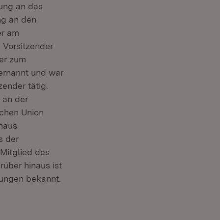
ung an das
ng an den
er am
 Vorsitzender
 er zum
ernannt und war
ender tätig.
 an der
schen Union
inaus
s der
 Mitglied des
rüber hinaus ist
hungen bekannt.