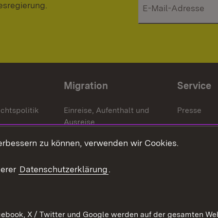
esregierung.
Migration
Service
chtspolitik
Einreise, Aufenthalt und
Presse
Ausreise
Bürgerrefe
schaften
Asylbewerber und
erbessern zu können, verwenden wir Cookies.
Publikatio
Flüchtlinge
serer
Datenschutzerklärung
.
Ihr Einstieg
Erlasse und
en
Anwendungshinweise
ebook, X / Twitter und Google werden auf der gesamten Webs