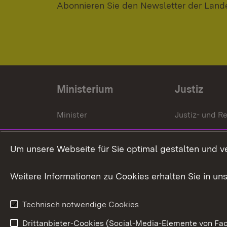
Abonnieren Sie den Newsletter der Land
Ministerium
Justiz
Minister
Justiz- und Re
Staatssekrektär
Gerichte und
Staatsanwalt
Um unsere Webseite für Sie optimal gestalten und v
Ministerialdirektorin
Justizvollzug
Weitere Informationen zu Cookies erhalten Sie in un
Organigramm
Justiz in Zahl
Technisch notwendige Cookies
Drittanbieter-Cookies (Social-Media-Elemente von Fac