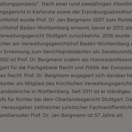
ltungsprozess“. Nach einer rund zweijährigen Abordn
ngsgericht in Karlsruhe sowie der Erprobungsabordnu
chtshof wurde Prof. Dr. Jan Bergmann 2007 zum Richt
chtshof Baden-Württemberg ernannt, bevor er 2012 als
Verwaltungsgericht Stuttgart zurückkehrte. 2016 wurde
ichter am Verwaltungsgerichtshof Baden-Württemberg 
ner Ernennung zum Gerichtspräsidenten als Senatsvorsitz
002 ist Prof. Dr. Bergmann zudem als Honorarprofessor
tgart für die Fachgebiete Recht und Politik der Europäi
hes Recht. Prof. Dr. Bergmann engagiert sich darüber h
tunter als Mitglied des Kirchlichen Verwaltungsgericht
andeskirche in Württemberg. Seit 2011 ist er ständiges
fs für Richter bei dem Oberlandesgericht Stuttgart. Da
d Herausgeber zahlreicher juristischer Fachveröffentlic
milienvater Prof. Dr. Jan Bergmann ist 57 Jahre alt.