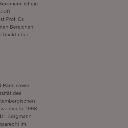
 Bergmann ist ein
kraft
t Prof. Dr.
elen Bereichen
d blickt über
 Paris sowie
sität des
rttembergischen
d wechselte 1998
. Dr. Bergmann
oparecht im