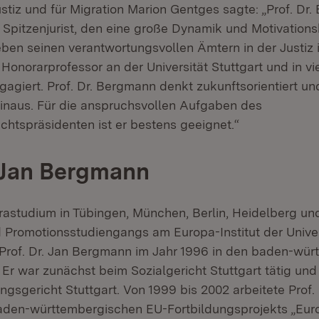
ustiz und für Migration Marion Gentges sagte: „Prof. Dr.
 Spitzenjurist, den eine große Dynamik und Motivations
en seinen verantwortungsvollen Ämtern in der Justiz is
onorarprofessor an der Universität Stuttgart und in vi
agiert. Prof. Dr. Bergmann denkt zukunftsorientiert un
hinaus. Für die anspruchsvollen Aufgaben des
chtspräsidenten ist er bestens geeignet.“
. Jan Bergmann
astudium in Tübingen, München, Berlin, Heidelberg und
d Promotionsstudiengangs am Europa-Institut der Univer
 Prof. Dr. Jan Bergmann im Jahr 1996 in den baden-wü
. Er war zunächst beim Sozialgericht Stuttgart tätig un
ngsgericht Stuttgart. Von 1999 bis 2002 arbeitete Prof
baden-württembergischen EU-Fortbildungsprojekts „Eur