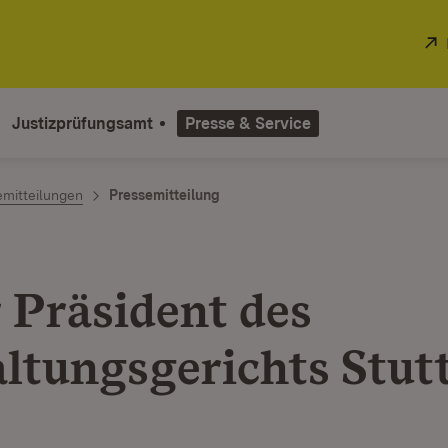
Justizprüfungsamt
Presse & Service
emitteilungen
Pressemitteilung
 Präsident des
ltungsgerichts Stut