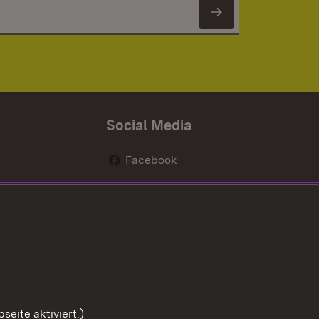
Newsletter 
Social Media
Facebook
renten
Instagram
nen
Youtube
 bei uns
eite aktiviert.)