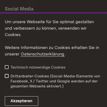
Social Media
Um unsere Webseite für Sie optimal gestalten
Facebook
und verbessern zu können, verwenden wir
Instagram
Cookies.
Youtube
Weitere Informationen zu Cookies erhalten Sie in
unserer
Datenschutzerklärung
.
Zum 
Impressum
Datenschutz
Technisch notwendige Cookies
Barrierefreiheit
Kontakt
Drittanbieter-Cookies (Social-Media-Elemente von
Cookies
Facebook, X / Twitter und Google werden auf der
gesamten Webseite aktiviert.)
Akzeptieren
Link zum Landesportal