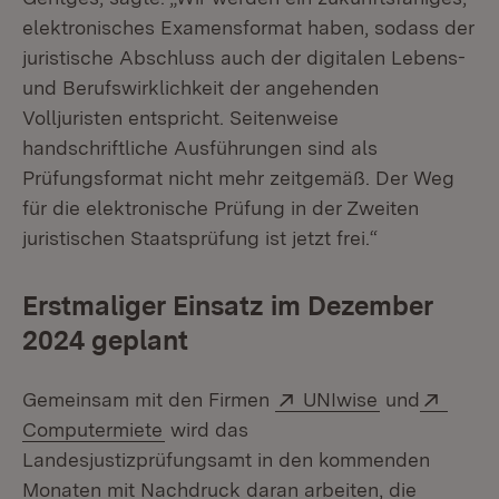
elektronisches Examensformat haben, sodass der
juristische Abschluss auch der digitalen Lebens-
und Berufswirklichkeit der angehenden
Volljuristen entspricht. Seitenweise
handschriftliche Ausführungen sind als
Prüfungsformat nicht mehr zeitgemäß. Der Weg
für die elektronische Prüfung in der Zweiten
juristischen Staatsprüfung ist jetzt frei.“
Erstmaliger Einsatz im Dezember
2024 geplant
Extern:
(Öffnet in n
Exter
Gemeinsam mit den Firmen
UNIwise
und
(Öffnet in neuem Fenster)
Computermiete
wird das
Landesjustizprüfungsamt in den kommenden
Monaten mit Nachdruck daran arbeiten, die