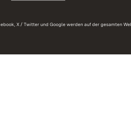
en
Anwendungshinweise
ebook, X / Twitter und Google werden auf der gesamten Webs
Impressum
Date