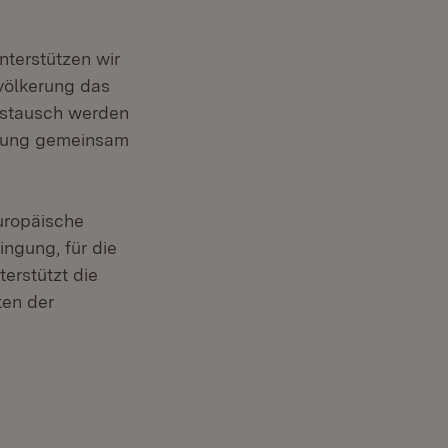
nterstützen wir
völkerung das
ustausch werden
chtung gemeinsam
uropäische
ingung, für die
erstützt die
ten der