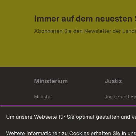
Immer auf dem neuesten
Abonnieren Sie den Newsletter der Land
Ministerium
Justiz
Minister
Justiz- und Re
Staatssekrektär
Gerichte und
Staatsanwalt
Um unsere Webseite für Sie optimal gestalten und v
Ministerialdirektorin
Justizvollzug
Weitere Informationen zu Cookies erhalten Sie in un
Organigramm