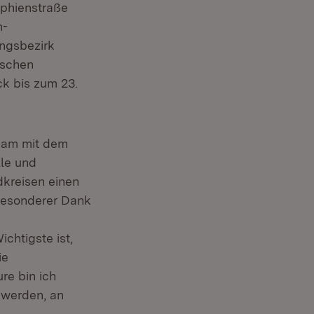
ophienstraße
n-
ungsbezirk
nschen
k bis zum 23.
sam mit dem
lle und
dkreisen einen
 besonderer Dank
ichtigste ist,
ie
re bin ich
 werden, an