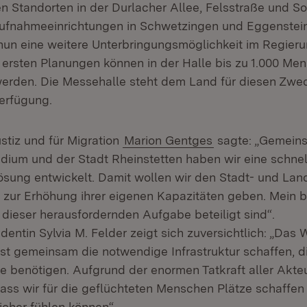
en Standorten in der Durlacher Allee, Felsstraße und S
aufnahmeeinrichtungen in Schwetzingen und Eggenstei
un eine weitere Unterbringungsmöglichkeit im Regier
 ersten Planungen können in der Halle bis zu 1.000 Me
erden. Die Messehalle steht dem Land für diesen Zwec
Verfügung.
ustiz und für Migration
Marion Gentges
sagte: „Gemein
dium und der Stadt Rheinstetten haben wir eine schne
sung entwickelt. Damit wollen wir den Stadt- und Lan
er zur Erhöhung ihrer eigenen Kapazitäten geben. Mein
an dieser herausfordernden Aufgabe beteiligt sind“.
entin Sylvia M. Felder zeigt sich zuversichtlich: „Das W
st gemeinsam die notwendige Infrastruktur schaffen, d
benötigen. Aufgrund der enormen Tatkraft aller Akteu
 dass wir für die geflüchteten Menschen Plätze schaffen
icher fühlen können“.