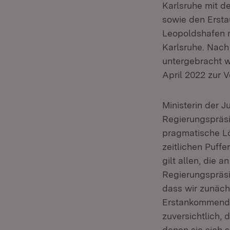
Karlsruhe mit d
sowie den Erst
Leopoldshafen n
Karlsruhe. Nach
untergebracht w
April 2022 zur 
Ministerin der J
Regierungspräsi
pragmatische Lö
zeitlichen Puff
gilt allen, die 
Regierungspräsid
dass wir zunäch
Erstankommende 
zuversichtlich,
denen sie sich s