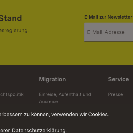
 Stand
E-Mail zur Newslett
esregierung.
Migration
Service
chtspolitik
Einreise, Aufenthalt und
Presse
Ausreise
Bürgerrefe
schaften
Asylbewerber und
erbessern zu können, verwenden wir Cookies.
Publikatio
Flüchtlinge
serer
Datenschutzerklärung
.
Ihr Einstieg
Erlasse und