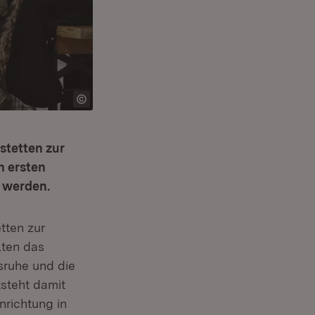
stetten zur
h ersten
 werden.
tten zur
lten das
sruhe und die
tsteht damit
richtung in