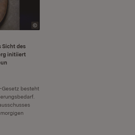
 Sicht des
 initiiert
eun
-Gesetz besteht
derungsbedarf.
sausschusses
m morgigen