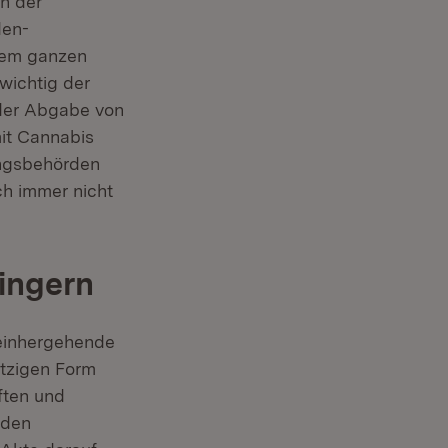
n der
den-
 dem ganzen
wichtig der
 der Abgabe von
it Cannabis
ungsbehörden
och immer nicht
ingern
 einhergehende
etzigen Form
ften und
 den