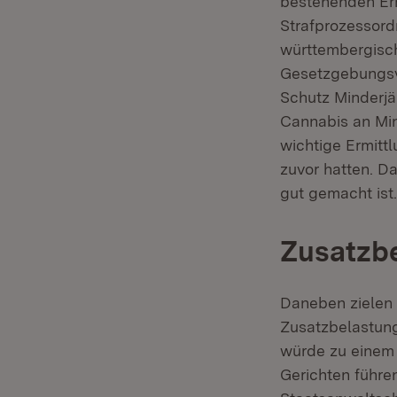
bestehenden Erm
Strafprozessord
württembergisch
Gesetzgebungsve
Schutz Minderjä
Cannabis an Mi
wichtige Ermitt
zuvor hatten. Da
gut gemacht ist.
Zusatzbe
Daneben zielen 
Zusatzbelastung 
würde zu einem
Gerichten führen