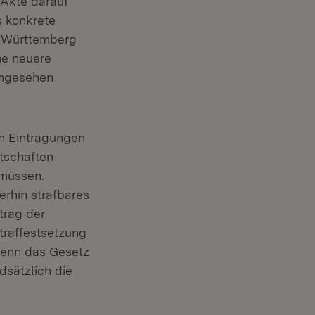
 Akte darauf
 konkrete
n-Württemberg
ne neuere
chgesehen
n Eintragungen
tschaften
 müssen.
rhin strafbares
trag der
traffestsetzung
wenn das Gesetz
dsätzlich die