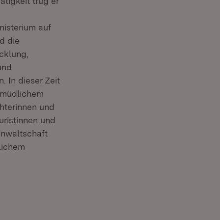
ätigkeit trug er
nisterium auf
d die
cklung,
und
 In dieser Zeit
ermüdlichem
hterinnen und
uristinnen und
anwaltschaft
glichem