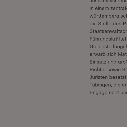
Justizministeriu
in einem zentra
württembergisch
die Stelle des P
Staatsanwaltsch
Führungskräftef
Gleichstellungs
erwarb sich Mat
Einsatz und gro
Richter sowie St
Juristen besetz
Tübingen, die e
Engagement und