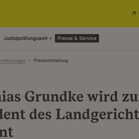
Justizprüfungsamt
Presse & Service
emitteilungen
Pressemitteilung
ias Grundke wird z
dent des Landgerich
nt