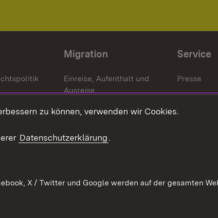
Migration
Service
chtspolitik
Einreise, Aufenthalt und
Presse
Ausreise
Bürgerrefe
schaften
Asylbewerber und
erbessern zu können, verwenden wir Cookies.
Publikatio
Flüchtlinge
serer
Datenschutzerklärung
.
Ihr Einstieg
Erlasse und
en
Anwendungshinweise
ebook, X / Twitter und Google werden auf der gesamten Webs
Impressum
Date