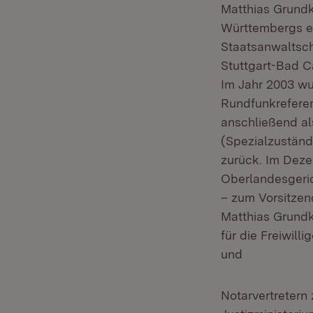
Matthias Grundk
Württembergs ei
Staatsanwaltsch
Stuttgart-Bad Ca
Im Jahr 2003 wu
Rundfunkreferent
anschließend als
(Spezialzuständ
zurück. Im Deze
Oberlandesgeric
– zum Vorsitzen
Matthias Grundk
für die Freiwill
und
Notarvertretern