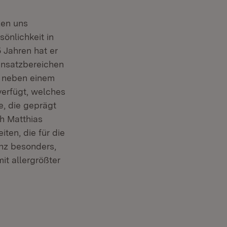
zen uns
önlichkeit in
5 Jahren hat er
Einsatzbereichen
e neben einem
verfügt, welches
e, die geprägt
ch Matthias
ten, die für die
anz besonders,
t allergrößter