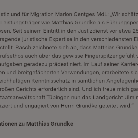
ustiz und für Migration Marion Gentges MdL: „Wir schät
n Leistungsträger wie Matthias Grundke als Führungspers
ssen. Seit seinem Eintritt in den Justizdienst vor etwa 2
sragende juristische Expertise in den verschiedensten 
stellt. Rasch zeichnete sich ab, dass Matthias Grundk
erufsethos auch über das gewisse Fingerspitzengefühl 
aufgaben geradezu prädestiniert. Im Lauf seiner Karrier
igen und breitgefächerten Verwendungen, erarbeitete si
eichhaltigen Kenntnisschatz in sämtlichen Angelegenhei
roßen Gerichts erforderlich sind. Und ich freue mich g
taatsanwaltschaft Tübingen nun das Landgericht Ulm mi
fiziert und engagiert von Herrn Grundke geleitet wird.“
ationen zu Matthias Grundke