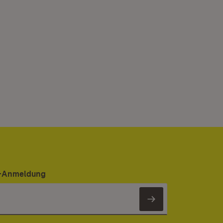
er-Anmeldung
Newsletter 