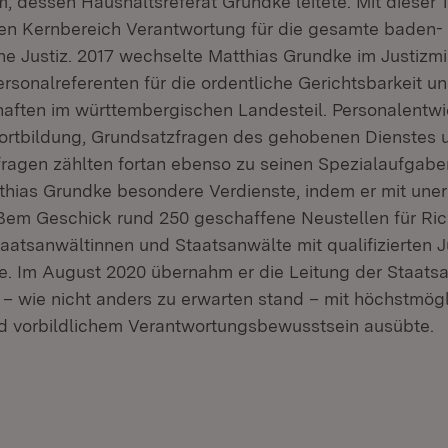
m, dessen Haushaltsreferat Grundke leitete. Mit dieser T
len Kernbereich Verantwortung für die gesamte baden-
e Justiz. 2017 wechselte Matthias Grundke im Justizmi
ersonalreferenten für die ordentliche Gerichtsbarkeit un
aften im württembergischen Landesteil. Personalentwi
ortbildung, Grundsatzfragen des gehobenen Dienstes 
fragen zählten fortan ebenso zu seinen Spezialaufgaben.
thias Grundke besondere Verdienste, indem er mit un
ßem Geschick rund 250 geschaffene Neustellen für Ric
aatsanwältinnen und Staatsanwälte mit qualifizierten J
te. Im August 2020 übernahm er die Leitung der Staats
r – wie nicht anders zu erwarten stand – mit höchstmö
 vorbildlichem Verantwortungsbewusstsein ausübte.