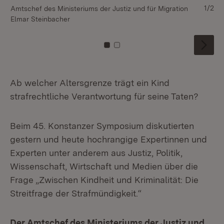
1/2
Amtschef des Ministeriums der Justiz und für Migration
(v.
Elmar Steinbacher
Md
Zu Kachel: 0
Zu Kachel: 1
Ab welcher Altersgrenze trägt ein Kind
strafrechtliche Verantwortung für seine Taten?
Beim 45. Konstanzer Symposium diskutierten
gestern und heute hochrangige Expertinnen und
Experten unter anderem aus Justiz, Politik,
Wissenschaft, Wirtschaft und Medien über die
Frage „Zwischen Kindheit und Kriminalität: Die
Streitfrage der Strafmündigkeit.“
Der Amtschef des Ministeriums der Justiz und