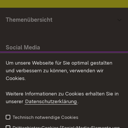
Themenübersicht
Social Media
Um unsere Webseite für Sie optimal gestalten
Facebook
und verbessern zu können, verwenden wir
Instagram
Cookies.
Youtube
Weitere Informationen zu Cookies erhalten Sie in
unserer
Datenschutzerklärung
.
Zum 
Impressum
Datenschutz
Technisch notwendige Cookies
Barrierefreiheit
Kontakt
Drittanbieter-Cookies (Social-Media-Elemente von