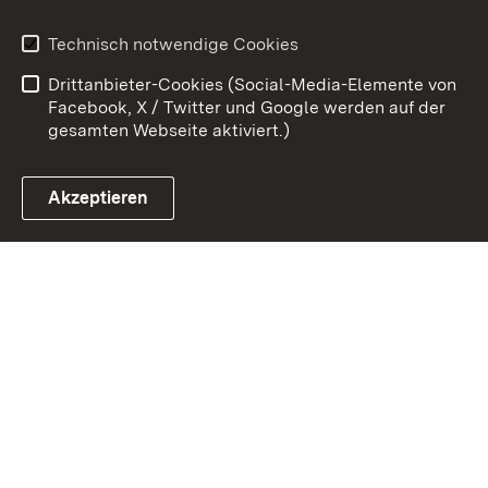
Impressum
Datenschutz
Technisch notwendige Cookies
Barrierefreiheit
Kontakt
Drittanbieter-Cookies (Social-Media-Elemente von
Cookies
Facebook, X / Twitter und Google werden auf der
gesamten Webseite aktiviert.)
Akzeptieren
Link zum Landesportal