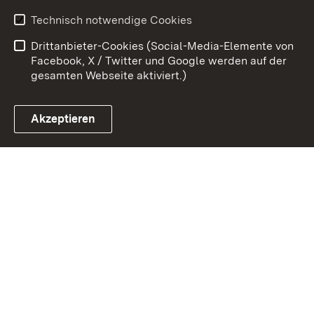
Impressum
Datenschutz
Technisch notwendige Cookies
Barrierefreiheit
Kontakt
Drittanbieter-Cookies (Social-Media-Elemente von
Cookies
Facebook, X / Twitter und Google werden auf der
gesamten Webseite aktiviert.)
Akzeptieren
Link zum Landesportal