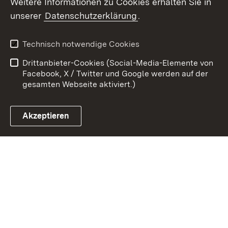
Weitere Informationen zu Cookies erhalten Sie in
unserer
Datenschutzerklärung
.
Zum 
Impressum
Datenschutz
Technisch notwendige Cookies
Barrierefreiheit
Kontakt
Drittanbieter-Cookies (Social-Media-Elemente von
Cookies
Facebook, X / Twitter und Google werden auf der
gesamten Webseite aktiviert.)
Akzeptieren
Link zum Landesportal