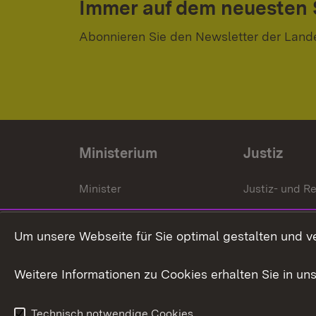
Immer auf dem neuesten
Abonnieren Sie den Newsletter der Land
Ministerium
Justiz
Minister
Justiz- und Re
Staatssekrektär
Gerichte und
Staatsanwalt
Um unsere Webseite für Sie optimal gestalten und v
Ministerialdirektorin
Justizvollzug
Weitere Informationen zu Cookies erhalten Sie in un
Organigramm
Justiz in Zahl
Technisch notwendige Cookies