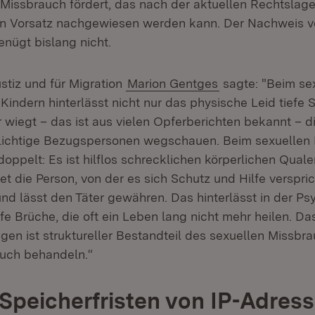
 Missbrauch fördert, das nach der aktuellen Rechtslage
enn Vorsatz nachgewiesen werden kann. Der Nachweis 
genügt bislang nicht.
ustiz und für Migration
Marion Gentges
sagte: "Beim se
indern hinterlässt nicht nur das physische Leid tiefe 
wiegt – das ist aus vielen Opferberichten bekannt – di
flichtige Bezugspersonen wegschauen. Beim sexuellen
doppelt: Es ist hilflos schrecklichen körperlichen Qual
 die Person, von der es sich Schutz und Hilfe verspricht
und lässt den Täter gewähren. Das hinterlässt in der P
efe Brüche, die oft ein Leben lang nicht mehr heilen. D
igen ist struktureller Bestandteil des sexuellen Missbr
uch behandeln.“
Speicherfristen von IP-Adres