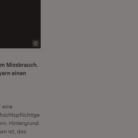
lem Missbrauch.
yern einen
f eine
fsichtspflichtige
rn. Hintergrund
en ist, das