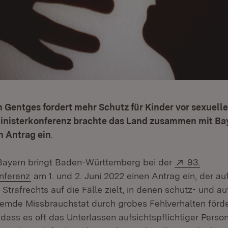
n Gentges fordert mehr Schutz für Kinder vor sexuel
ministerkonferenz brachte das Land zusammen mit Ba
 Antrag ein
.
Extern:
ayern bringt Baden-Württemberg bei der
93.
(Öffnet in neuem Fenster)
onferenz
am 1. und 2. Juni 2022 einen Antrag ein, der au
trafrechts auf die Fälle zielt, in denen schutz- und au
remde Missbrauchstat durch grobes Fehlverhalten förde
t, dass es oft das Unterlassen aufsichtspflichtiger Person