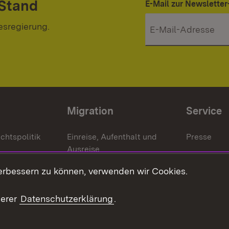
 Stand
E-Mail zur Newslett
esregierung.
Migration
Service
chtspolitik
Einreise, Aufenthalt und
Presse
Ausreise
Bürgerrefe
schaften
Asylbewerber und
erbessern zu können, verwenden wir Cookies.
Publikatio
Flüchtlinge
serer
Datenschutzerklärung
.
Ihr Einstieg
Erlasse und
en
Anwendungshinweise