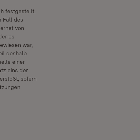
 festgestellt,
 Fall des
ternet von
der es
gewiesen war,
eil deshalb
elle einer
tz eins der
erstößt, sofern
etzungen