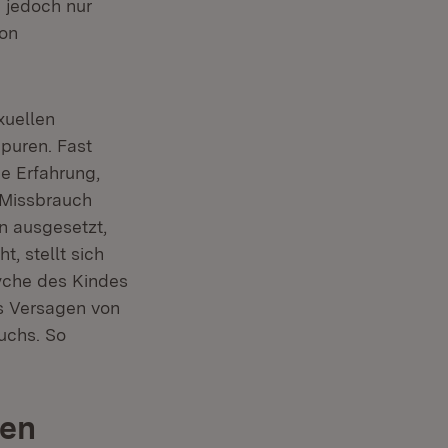
 jedoch nur
von
xuellen
Spuren. Fast
e Erfahrung,
 Missbrauch
en ausgesetzt,
, stellt sich
syche des Kindes
as Versagen von
auchs. So
sen