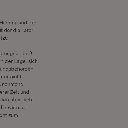
 Hintergrund der
t der die Täter
tzt:
ndlungsbedarf!
in der Lage, sich
tlungsbehörden
äter nicht
 zunehmend
erer Zeit und
aten aber nicht
die wir nach
icht zum