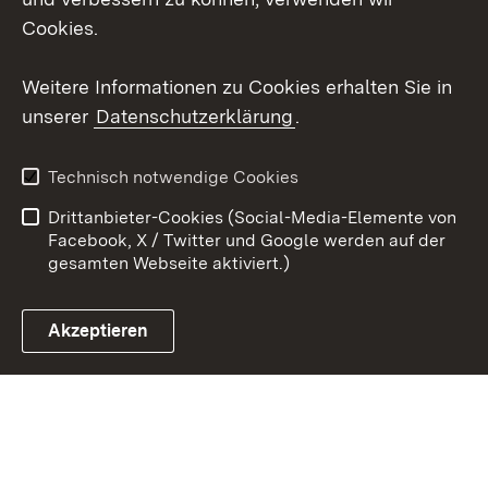
Instagram
Cookies.
Youtube
Weitere Informationen zu Cookies erhalten Sie in
unserer
Datenschutzerklärung
.
Zum 
Impressum
Datenschutz
Technisch notwendige Cookies
Barrierefreiheit
Kontakt
Drittanbieter-Cookies (Social-Media-Elemente von
Cookies
Facebook, X / Twitter und Google werden auf der
gesamten Webseite aktiviert.)
Akzeptieren
Link zum Landesportal