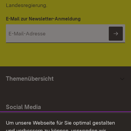
Landesregierung.
E-Mail zur Newsletter-Anmeldung
News
Themenübersicht
Social Media
Um unsere Webseite für Sie optimal gestalten
Facebook
und verbessern zu können, verwenden wir