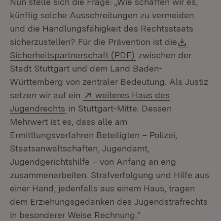
Nun stelle sich die Frage: „Wie schaffen wir es,
künftig solche Ausschreitungen zu vermeiden
und die Handlungsfähigkeit des Rechtsstaats
Downlo
sicherzustellen? Für die Prävention ist die
(Öffnet in neuem Fen
Sicherheitspartnerschaft (PDF)
zwischen der
Stadt Stuttgart und dem Land Baden-
Württemberg von zentraler Bedeutung. Als Justiz
Extern:
setzen wir auf ein
weiteres Haus des
(Öffnet in neuem Fenster)
Jugendrechts
in Stuttgart-Mitte. Dessen
Mehrwert ist es, dass alle am
Ermittlungsverfahren Beteiligten – Polizei,
Staatsanwaltschaften, Jugendamt,
Jugendgerichtshilfe – von Anfang an eng
zusammenarbeiten. Strafverfolgung und Hilfe aus
einer Hand, jedenfalls aus einem Haus, tragen
dem Erziehungsgedanken des Jugendstrafrechts
in besonderer Weise Rechnung.“