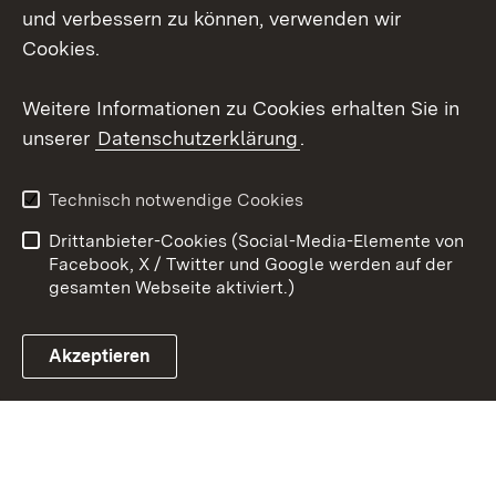
und verbessern zu können, verwenden wir
Instagram
Cookies.
Youtube
Weitere Informationen zu Cookies erhalten Sie in
unserer
Datenschutzerklärung
.
Zum 
Impressum
Datenschutz
Technisch notwendige Cookies
Barrierefreiheit
Kontakt
Drittanbieter-Cookies (Social-Media-Elemente von
Cookies
Facebook, X / Twitter und Google werden auf der
gesamten Webseite aktiviert.)
Akzeptieren
Link zum Landesportal