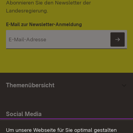
Abonnieren Sie den Newsletter der
Landesregierung.
E-Mail zur Newsletter-Anmeldung
News
Themenübersicht
Social Media
Um unsere Webseite für Sie optimal gestalten
Facebook