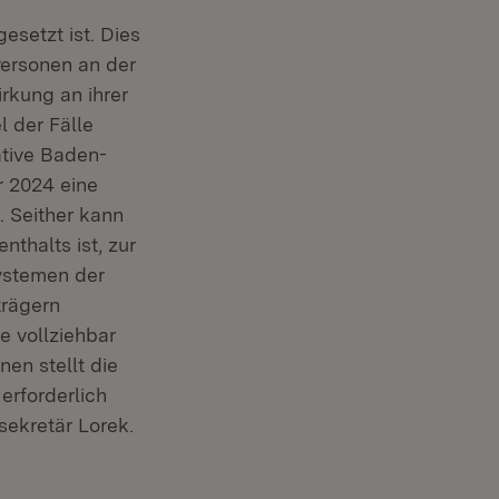
setzt ist. Dies
Personen an der
irkung an ihrer
l der Fälle
ative Baden-
 2024 eine
. Seither kann
thalts ist, zur
systemen der
trägern
e vollziehbar
nen stellt die
erforderlich
sekretär Lorek.