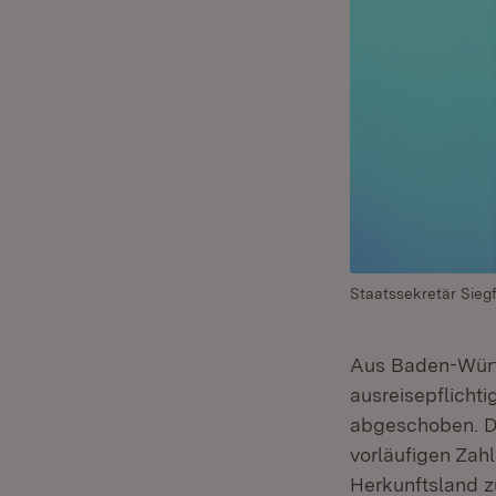
Staatssekretär Siegf
Aus Baden-Würt
ausreisepflicht
abgeschoben. Da
vorläufigen Zahl
Herkunftsland z