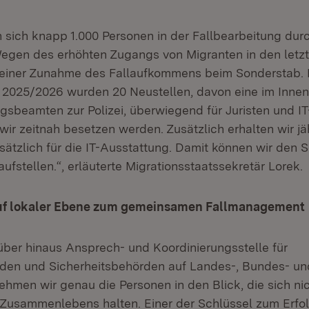
n sich knapp 1.000 Personen in der Fallbearbeitung dur
egen des erhöhten Zugangs von Migranten in den letz
t einer Zunahme des Fallaufkommens beim Sonderstab.
2025/2026 wurden 20 Neustellen, davon eine im Innenm
gsbeamten zur Polizei, überwiegend für Juristen und IT
wir zeitnah besetzen werden. Zusätzlich erhalten wir jä
sätzlich für die IT-Ausstattung. Damit können wir den
aufstellen.“, erläuterte Migrationsstaatssekretär Lorek.
auf lokaler Ebene zum gemeinsamen Fallmanagement
über hinaus Ansprech- und Koordinierungsstelle für
den und Sicherheitsbehörden auf Landes-, Bundes- u
hmen wir genau die Personen in den Blick, die sich nic
Zusammenlebens halten. Einer der Schlüssel zum Erfol