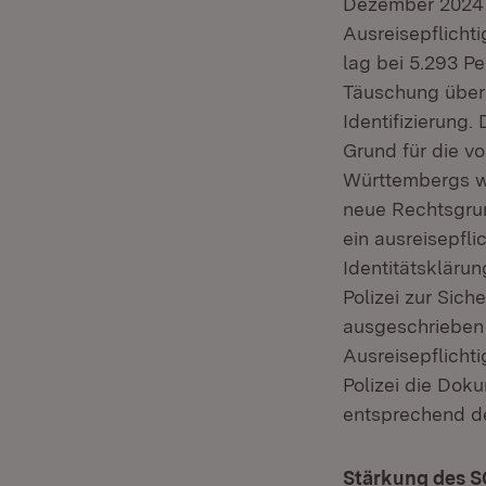
Dezember 2024 h
Ausreisepflicht
lag bei 5.293 P
Täuschung über i
Identifizierung.
Grund für die v
Württembergs w
neue Rechtsgrun
ein ausreisepfli
Identitätskläru
Polizei zur Sic
ausgeschrieben w
Ausreisepflichti
Polizei die Dok
entsprechend de
Stärkung des S