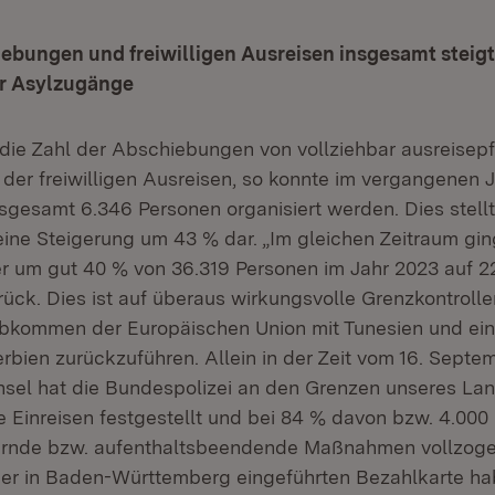
ebungen und freiwilligen Ausreisen insgesamt steigt,
der Asylzugänge
die Zahl der Abschiebungen von vollziehbar ausreisepf
der freiwilligen Ausreisen, so konnte im vergangenen J
sgesamt 6.346 Personen organisiert werden. Dies stel
ine Steigerung um 43 % dar. „Im gleichen Zeitraum gin
er um gut 40 % von 36.319 Personen im Jahr 2023 auf 2
rück. Dies ist auf überaus wirkungsvolle Grenzkontroll
bkommen der Europäischen Union mit Tunesien und eine
Serbien zurückzuführen. Allein in der Zeit vom 16. Sept
sel hat die Bundespolizei an den Grenzen unseres La
e Einreisen festgestellt und bei 84 % davon bzw. 4.000
ernde bzw. aufenthaltsbeendende Maßnahmen vollzogen
r in Baden-Württemberg eingeführten Bezahlkarte ha