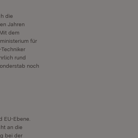
ch die
ten Jahren
 Mit dem
inisterium für
-Techniker
hrlich rund
 Sonderstab noch
nd EU-Ebene.
ht an die
g bei der