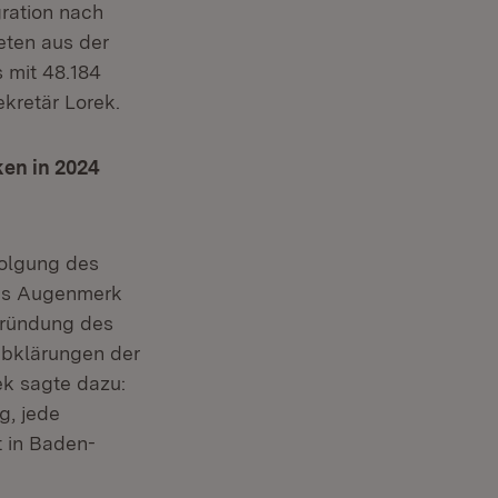
gration nach
eten aus der
 mit 48.184
kretär Lorek.
en in 2024
folgung des
res Augenmerk
 Gründung des
bklärungen der
ek sagte dazu:
g, jede
t in Baden-