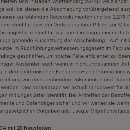
ielten sich in Baden-Württemberg 23.487 vollziehbar
ige auf, bei denen die Abschiebung vorübergehend ausge
ersonen an fehlenden Reisedokumenten und bei 2.278 
hre Identität bzw. der Verletzung ihrer Pflicht zur Mitw
 Die ungeklärte Identität war somit in knapp einem Dritte
orübergehende Aussetzung der Abschiebung. „Auf Initi
urde im Rückführungsverbesserungsgesetz im Februar
dlage geschaffen, um solche Fälle effizienter zu lösen
chtiger Ausländer, auch wenn er nicht unbekannten Aufen
ng in den elektronischen Fahndungs- und Informations
herstellung von entsprechenden Dokumenten und Daten
erden. Dies veranlassen wir aktuell landesweit für all
gen mit ungeklärter Identität. Bei Antreffen der Betroffe
umente und Datenträger sicher und wir werten sie wenn 
r gesetzlichen Vorgaben aus.“, sagte Migrationsstaats
GA mit 20 Neustellen