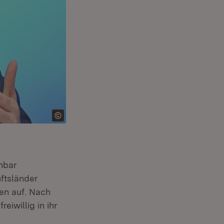
hbar
ftsländer
en auf. Nach
iwillig in ihr