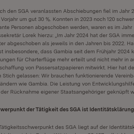
rch den SGA veranlassten Abschiebungen fiel im Jahr 
orjahr um gut 30 %. Konnten in 2023 noch 120 schwere
vante Personen abgeschoben werden, waren es im Jahr 
ssekretär Lorek hierzu: „Im Jahr 2024 hat der SGA imm
ter abgeschoben als jeweils in den Jahren bis 2022. H
t insbesondere, dass Gambia seit dem Frühjahr 2024 k
gen für Charterflüge mehr erteilt und nicht mehr in 
chaffung von Passersatzpapieren mitwirkt. Hier hat de
m Stich gelassen: Wir brauchen funktionierende Verein
ändern wie Gambia. Die Leistung von Entwicklungshilf
 der Rücknahme eigener Staatsangehöriger geknüpft w
erpunkt der Tätigkeit des SGA ist Identitätsklärung
Tätigkeitsschwerpunkt des SGA liegt auf der Identitäts