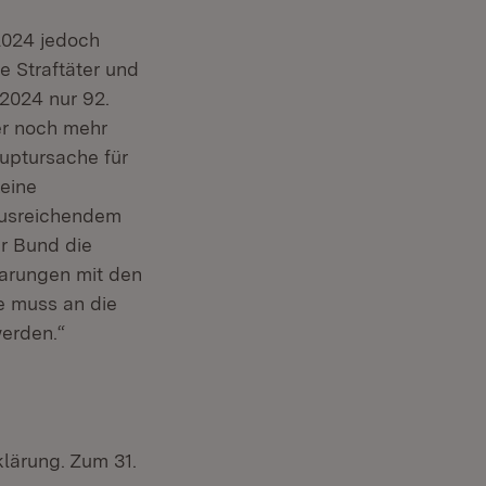
2024 jedoch
 Straftäter und
2024 nur 92.
er noch mehr
auptursache für
eine
ausreichendem
r Bund die
barungen mit den
e muss an die
erden.“
klärung. Zum 31.