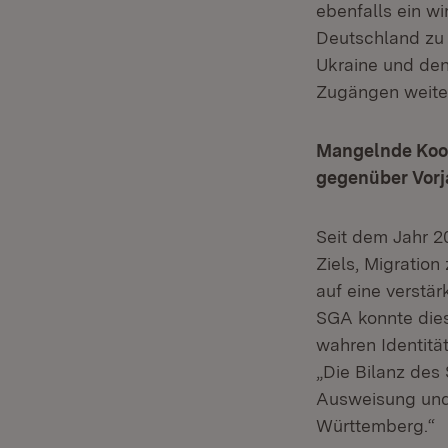
ebenfalls ein wi
Deutschland zu
Ukraine und de
Zugängen weiter
Mangelnde Koop
gegenüber Vorj
Seit dem Jahr 
Ziels, Migratio
auf eine verstä
SGA konnte die
wahren Identität
„Die Bilanz des
Ausweisung und j
Württemberg.“