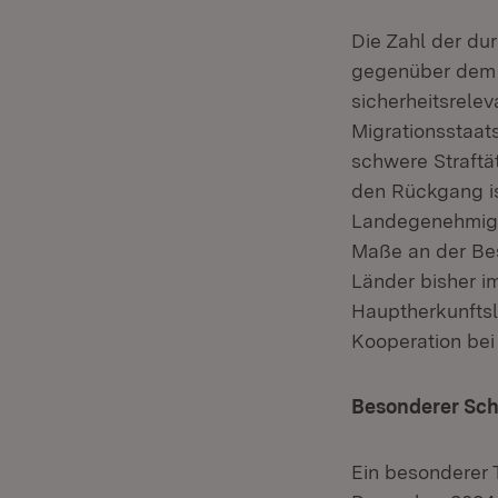
Die Zahl der du
gegenüber dem V
sicherheitsrele
Migrationsstaat
schwere Straftä
den Rückgang is
Landegenehmigun
Maße an der Bes
Länder bisher i
Hauptherkunftsl
Kooperation bei
Besonderer Schw
Ein besonderer 