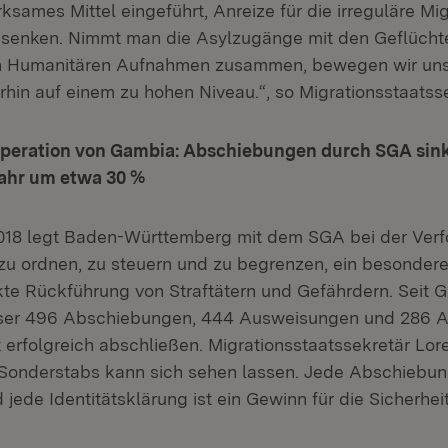
rksames Mittel eingeführt, Anreize für die irreguläre Mi
 senken. Nimmt man die Asylzugänge mit den Geflücht
n Humanitären Aufnahmen zusammen, bewegen wir uns
hin auf einem zu hohen Niveau.“, so Migrationsstaatsse
eration von Gambia: Abschiebungen durch SGA sink
ahr um etwa 30 %
2018 legt Baden-Württemberg mit dem SGA bei der Ver
n zu ordnen, zu steuern und zu begrenzen, ein besonde
rkte Rückführung von Straftätern und Gefährdern. Seit
ser 496 Abschiebungen, 444 Ausweisungen und 286 A
 erfolgreich abschließen. Migrationsstaatssekretär Lor
 Sonderstabs kann sich sehen lassen. Jede Abschiebun
ede Identitätsklärung ist ein Gewinn für die Sicherhei