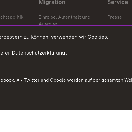
Migration
Service
chtspolitik
Einreise, Aufenthalt und
Presse
Ausreise
Bürgerrefe
schaften
Asylbewerber und
erbessern zu können, verwenden wir Cookies.
Publikatio
Flüchtlinge
serer
Datenschutzerklärung
.
Ihr Einstieg
Erlasse und
en
Anwendungshinweise
ebook, X / Twitter und Google werden auf der gesamten Webs
Impressum
Date