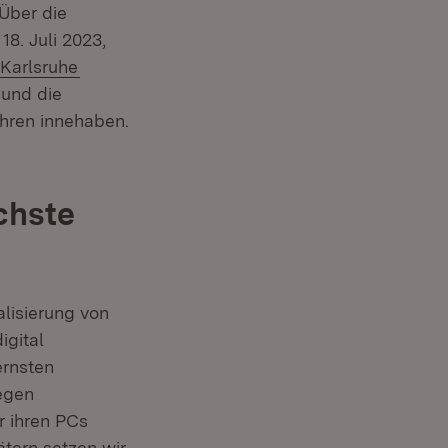
Über die
18. Juli 2023,
(Öffnet in neuem Fenster)
 Karlsruhe
 und die
hren innehaben.
chste
alisierung von
igital
ernsten
egen
or ihren PCs
tätern setzen wir