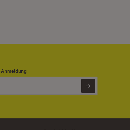
er-Anmeldung
Newsletter 