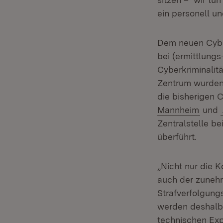
ein personell u
Dem neuen Cyber
bei (ermittlung
Cyberkriminalit
Zentrum wurden 
die bisherigen
(Öffn
Mannheim
und
Zentralstelle be
überführt.
„Nicht nur die 
auch der zunehm
Strafverfolgun
werden deshalb n
technischen Exp