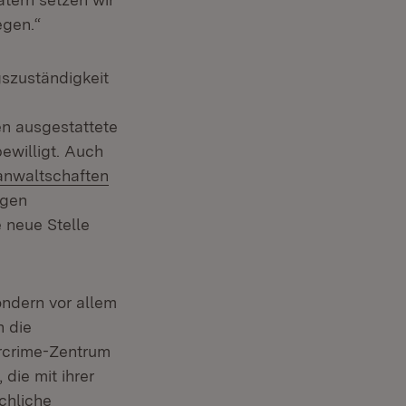
egen.“
szuständigkeit
en ausgestattete
ewilligt. Auch
anwaltschaften
igen
e neue Stelle
ondern vor allem
n die
rcrime-Zentrum
die mit ihrer
chliche