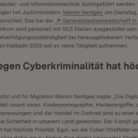
mputer- und Informationstechnik durchgeführt werden. 
ngen hat Justizministerin
Marion Gentges
am Dienstag, 
Extern:
errichtet. Das bei der
Generalstaatsanwaltschaft in
trum wird personell mit 50,5 Stellen ausgestattet sein
afverfolgungszuständigkeit bei herausgehobenen Verfa
en Halbjahr 2023 soll es seine Tätigkeit aufnehmen.
gen Cyberkriminalität hat hö
ustiz und für Migration Marion Gentges sagte: „Die Digit
itet rasant voran. Kinderpornographie, Hackerangriffe, d
rpressungen und der Handel im Darknet sind zu einer 
ie Sicherheit in unserem Land geworden. Der Kampf g
t hat höchste Priorität. Egal, wo die Cyber-Straftäter v
 alles dafür, sie zu finden. Den digital agierenden Straf