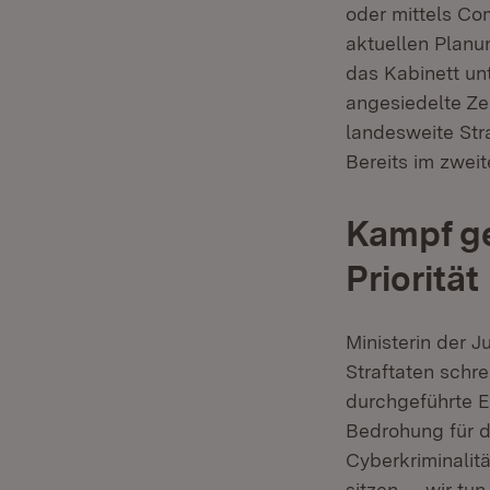
oder mittels Co
aktuellen Planu
das Kabinett unt
angesiedelte Zen
landesweite Str
Bereits im zweit
Kampf ge
Priorität
Ministerin der J
Straftaten schre
durchgeführte E
Bedrohung für d
Cyberkriminalitä
sitzen – wir tun