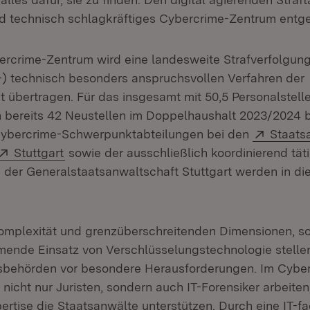
nd technisch schlagkräftiges Cybercrime-Zentrum entg
crime-Zentrum wird eine landesweite Strafverfolgung
s-) technisch besonders anspruchsvollen Verfahren der
ät übertragen. Für das insgesamt mit 50,5 Personalstell
bereits 42 Neustellen im Doppelhaushalt 2023/2024 b
Extern:
 Cybercrime-Schwerpunktabteilungen bei den
Staats
et in neuem Fenster)
Extern:
(Öffnet in neuem Fenster)
Stuttgart
sowie der ausschließlich koordinierend tät
i der Generalstaatsanwaltschaft Stuttgart werden in di
Komplexität und grenzüberschreitenden Dimensionen, s
ende Einsatz von Verschlüsselungstechnologie stelle
gsbehörden vor besondere Herausforderungen. Im Cybe
icht nur Juristen, sondern auch IT-Forensiker arbeiten, 
ertise die Staatsanwälte unterstützen. Durch eine IT-fa