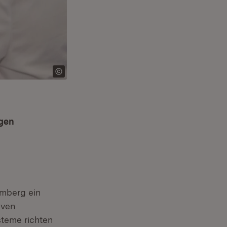
egen
d
emberg ein
iven
steme richten