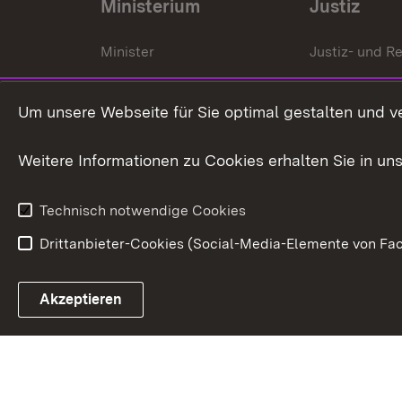
Ministerium
Justiz
Minister
Justiz- und Re
Staatssekrektär
Gerichte und
Staatsanwalt
Um unsere Webseite für Sie optimal gestalten und v
Ministerialdirektorin
Justizvollzug
Weitere Informationen zu Cookies erhalten Sie in un
Organigramm
Justiz in Zahl
Technisch notwendige Cookies
Drittanbieter-Cookies (Social-Media-Elemente von Fac
Link zum Landesportal
Akzeptieren