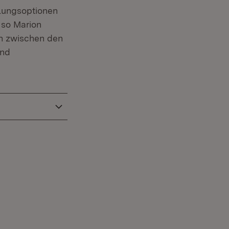
tlungsoptionen
 so Marion
on zwischen den
und