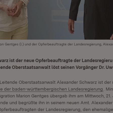
ion Gentges (l.) und der Opferbeauftragte der Landesregierung, Alexan
arz ist der neue Opferbeauftragte der Landesregieru
tende Oberstaatsanwalt löst seinen Vorgänger Dr. Uw
 Leitende Oberstaatsanwalt Alexander Schwarz ist der
(Öff
te der baden-württembergischen Landesregierung
. Min
Migration Marion Gentges übergab ihm am Mittwoch, 21. J
nde und begrüßte ihn in seinem neuen Amt. Alexander
Opferbeauftragten der Landesregierung, den ehemalig