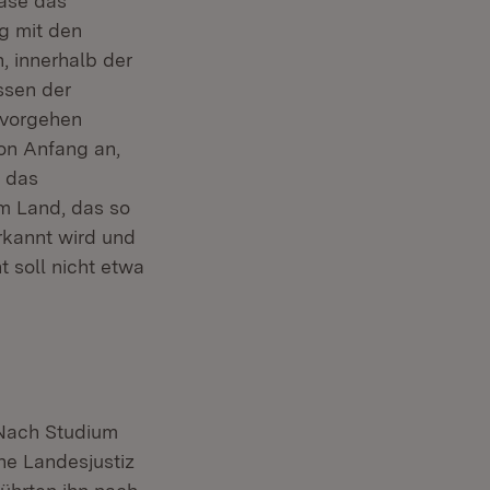
hase das
ng mit den
, innerhalb der
ssen der
t vorgehen
on Anfang an,
 das
m Land, das so
erkannt wird und
 soll nicht etwa
 Nach Studium
he Landesjustiz