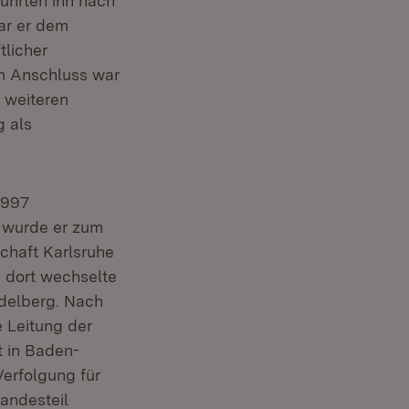
 führten ihn nach
ar er dem
licher
Im Anschluss war
 weiteren
 als
1997
0 wurde er zum
chaft Karlsruhe
n dort wechselte
idelberg. Nach
 Leitung der
t in Baden-
erfolgung für
Landesteil