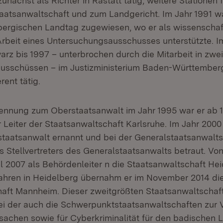
 zunächst als Richter in Rastatt tätig, weitere Stationen
taatsanwaltschaft und zum Landgericht. Im Jahr 1991 w
rgischen Landtag zugewiesen, wo er als wissenschaft
 Arbeit eines Untersuchungsausschusses unterstützte. 
rz bis 1997 – unterbrochen durch die Mitarbeit in zwei
usschüssen – im Justizministerium Baden-Württemberg
rent tätig.
ennung zum Oberstaatsanwalt im Jahr 1995 war er ab 
r Leiter der Staatsanwaltschaft Karlsruhe. Im Jahr 200
taatsanwalt ernannt und bei der Generalstaatsanwalts
 Stellvertreters des Generalstaatsanwalts betraut. Vo
l 2007 als Behördenleiter n die Staatsanwaltschaft He
ahren in Heidelberg übernahm er im November 2014 die
aft Mannheim. Dieser zweitgrößten Staatsanwaltschaf
i der auch die Schwerpunktstaatsanwaltschaften zur V
fsachen sowie für Cyberkriminalität für den badischen 