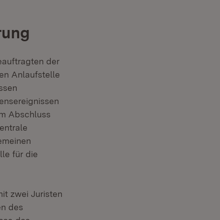
rung
eauftragten der
en Anlaufstelle
ssen
ensereignissen
um Abschluss
entrale
gemeinen
le für die
it zwei Juristen
en des