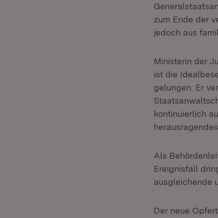
Generalstaatsan
zum Ende der ve
jedoch aus fami
Ministerin der J
ist die Idealbe
gelungen. Er ve
Staatsanwaltsch
kontinuierlich 
herausragendes
Als Behördenleit
Ereignisfall dri
ausgleichende u
Der neue Opferb