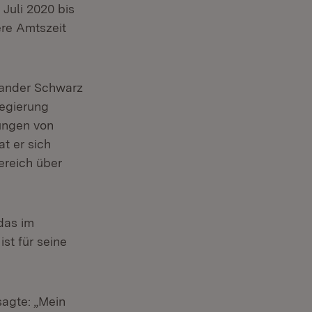
Juli 2020 bis
ere Amtszeit
xander Schwarz
regierung
tungen von
t er sich
ereich über
 das im
ist für seine
agte: „Mein