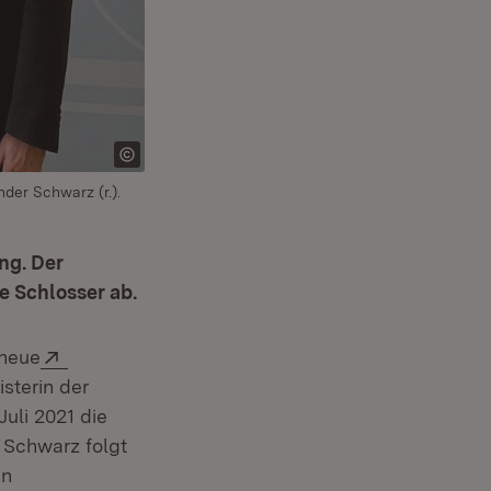
der Schwarz (r.).
ng. Der
e Schlosser ab.
Extern:
 neue
net in neuem Fenster)
isterin der
uli 2021 die
 Schwarz folgt
en