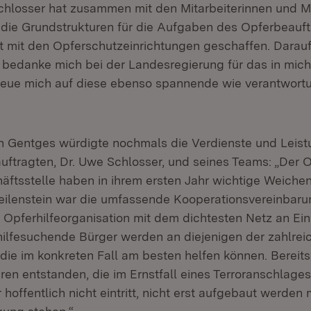
chlosser hat zusammen mit den Mitarbeiterinnen und Mi
 die Grundstrukturen für die Aufgaben des Opferbeauft
mit den Opferschutzeinrichtungen geschaffen. Darauf 
 bedanke mich bei der Landesregierung für das in mich
reue mich auf diese ebenso spannende wie verantwort
on Gentges würdigte nochmals die Verdienste und Leis
uftragten, Dr. Uwe Schlosser, und seines Teams: „Der 
äftsstelle haben in ihrem ersten Jahr wichtige Weiche
Meilenstein war die umfassende Kooperationsvereinbar
 Opferhilfeorganisation mit dem dichtesten Netz an Ei
hilfesuchende Bürger werden an diejenigen der zahlrei
 die im konkreten Fall am besten helfen können. Bereits
ren entstanden, die im Ernstfall eines Terroranschlage
hoffentlich nicht eintritt, nicht erst aufgebaut werde