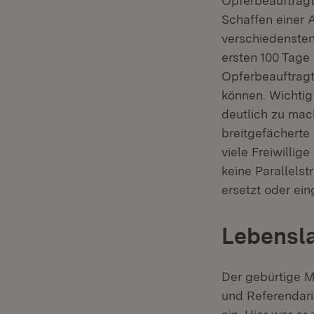
Opferbeauftragt
Schaffen einer 
verschiedensten 
ersten 100 Tage
Opferbeauftragte
können. Wichti
deutlich zu mac
breitgefächerte
viele Freiwillig
keine Parallels
ersetzt oder ei
Lebensl
Der gebürtige 
und Referendari