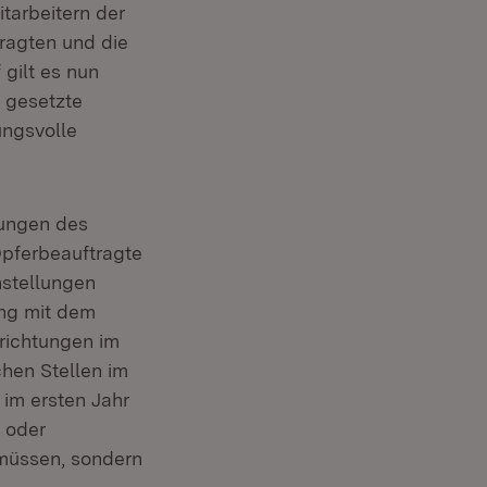
tarbeitern der
ragten und die
gilt es nun
 gesetzte
ungsvolle
tungen des
Opferbeauftragte
nstellungen
ung mit dem
nrichtungen im
chen Stellen im
 im ersten Jahr
s oder
n müssen, sondern