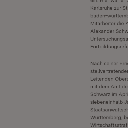
ein. Hier war er
Karlsruhe zur S
baden-württembe
Mitarbeiter die
Alexander Schwa
Untersuchungsa
Fortbildungsrefe
Nach seiner Ern
stellvertretende
Leitenden Obers
mit dem Amt des
Schwarz im Apri
siebeneinhalb J
Staatsanwaltsch
Württemberg, be
Wirtschaftsstra