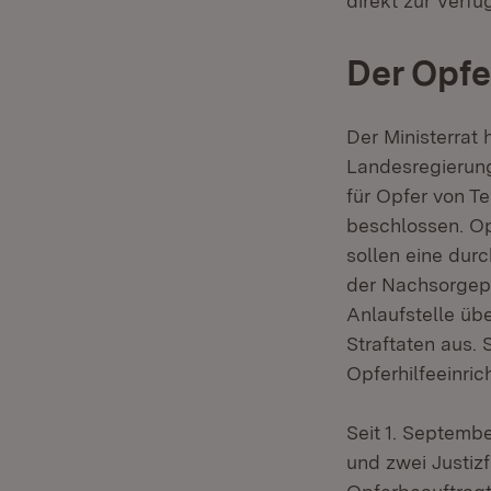
direkt zur Verfü
Der Opfe
Der Ministerrat
Landesregierung
für Opfer von T
beschlossen. O
sollen eine du
der Nachsorgeph
Anlaufstelle üb
Straftaten aus.
Opferhilfeeinric
Seit 1. Septembe
und zwei Justiz