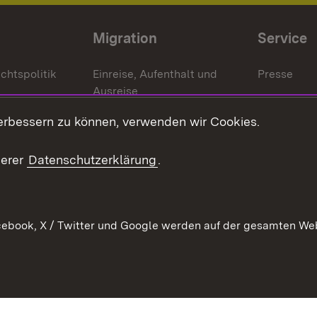
Migration
Service
chtspolitik
Einreise, Aufenthalt und
Presse
Ausreise
Bürgerrefe
schaften
Asylbewerber und
erbessern zu können, verwenden wir Cookies.
Publikatio
Flüchtlinge
serer
Datenschutzerklärung
.
Ihr Einstieg
Erlasse und
en
Anwendungshinweise
ebook, X / Twitter und Google werden auf der gesamten Webs
Impressum
Date