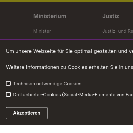
Ministerium
Justiz
Minister
Justiz- und Re
Staatssekrektär
Gerichte und
Staatsanwalt
Um unsere Webseite für Sie optimal gestalten und v
Ministerialdirektorin
Justizvollzug
Weitere Informationen zu Cookies erhalten Sie in un
Organigramm
Justiz in Zahl
Technisch notwendige Cookies
Drittanbieter-Cookies (Social-Media-Elemente von Fac
Link zum Landesportal
Akzeptieren