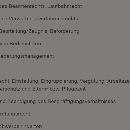
des Beamtenrechts, Laufbahnrecht
es Verwaltungsverfahrensrechts
 Beurteilung/Zeugnis, Beförderung
von Bediensteten
liederungsmanagement
t
recht, Einstellung, Eingruppierung, Vergütung, Arbeitszei
erschutz und Eltern- bzw. Pflegezeit
nd Beendigung des Beschäftigungsverhältnisses
tretungsrecht
chwerbehinderten