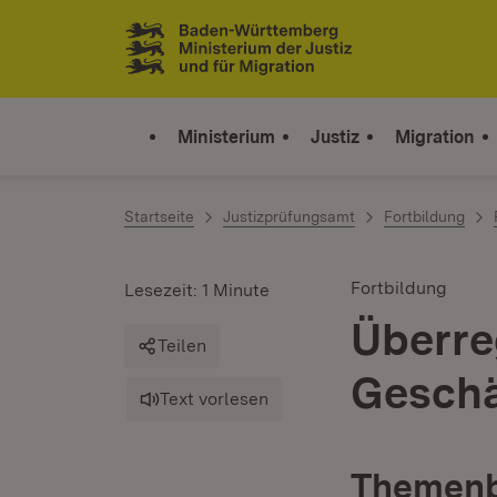
Zum Inhalt springen
Link zur Startseite
Ministerium
Justiz
Migration
Startseite
Justizprüfungsamt
Fortbildung
Fortbildung
Lesezeit: 1 Minute
Überreg
Teilen
Geschä
Text vorlesen
Themenb