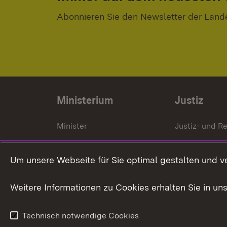
Abonnieren Sie den Newsletter der Land
Ministerium
Justiz
Minister
Justiz- und Re
Staatssekrektär
Gerichte und
Staatsanwalt
Um unsere Webseite für Sie optimal gestalten und v
Ministerialdirektorin
Justizvollzug
Weitere Informationen zu Cookies erhalten Sie in un
Organigramm
Justiz in Zahl
Technisch notwendige Cookies