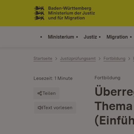
Zum Inhalt springen
Link zur Startseite
Ministerium
Justiz
Migration
Startseite
Justizprüfungsamt
Fortbildung
Fortbildung
Lesezeit: 1 Minute
Überre
Teilen
Thema 
Text vorlesen
(Einfü