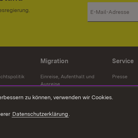
esregierung.
Migration
Service
chtspolitik
Einreise, Aufenthalt und
Presse
Ausreise
Bürgerrefe
schaften
Asylbewerber und
erbessern zu können, verwenden wir Cookies.
Publikatio
Flüchtlinge
serer
Datenschutzerklärung
.
Ihr Einstieg
Erlasse und
en
Anwendungshinweise