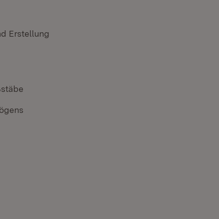
d Erstellung
ßstäbe
mögens