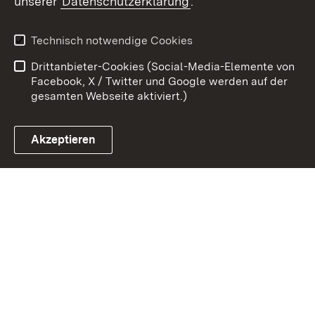
unserer
Datenschutzerklärung
.
Zum 
Impressum
Datenschutz
Technisch notwendige Cookies
Barrierefreiheit
Kontakt
Drittanbieter-Cookies (Social-Media-Elemente von
Cookies
Facebook, X / Twitter und Google werden auf der
gesamten Webseite aktiviert.)
Akzeptieren
Link zum Landesportal