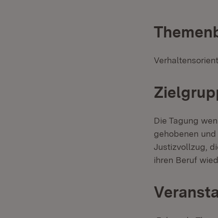
Themenb
Verhaltensorien
Zielgrup
Die Tagung wend
gehobenen und d
Justizvollzug, 
ihren Beruf wi
Veransta