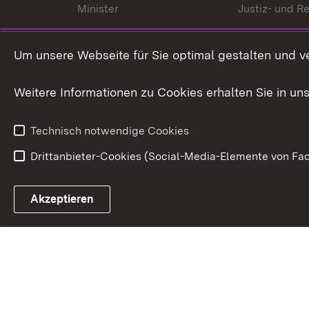
Minister
Justiz- und Re
Staatssekrektär
Gerichte und
Staatsanwalt
Um unsere Webseite für Sie optimal gestalten und v
Ministerialdirektorin
Justizvollzug
Weitere Informationen zu Cookies erhalten Sie in un
Organigramm
Justiz in Zahl
Technisch notwendige Cookies
Drittanbieter-Cookies (Social-Media-Elemente von Fac
Link zum Landesportal
Akzeptieren