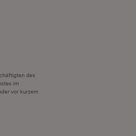
chäftigten des
nstes im
oder vor kurzem