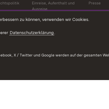
chtspolitik
Einreise, Aufenthalt und
Presse
Ausreise
Bürgerrefe
schaften
Asylbewerber und
erbessern zu können, verwenden wir Cookies.
Publikatio
Flüchtlinge
serer
Datenschutzerklärung
.
Ihr Einstieg
Erlasse und
en
Anwendungshinweise
ebook, X / Twitter und Google werden auf der gesamten Webs
Impressum
Date