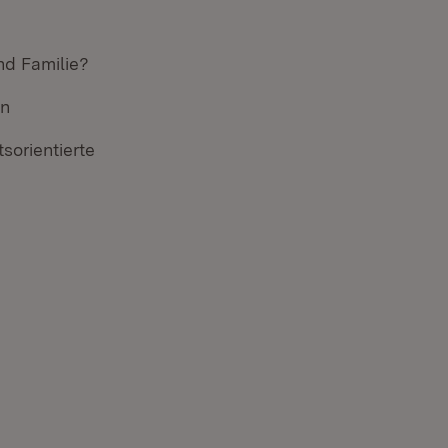
nd Familie?
en
sorientierte