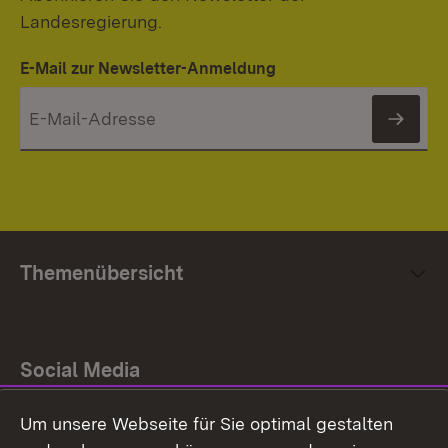
Landesregierung.
E-Mail zur Newsletter-Anmeldung
News
Themenübersicht
Social Media
Um unsere Webseite für Sie optimal gestalten
Facebook