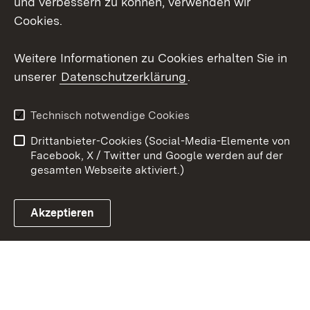
und verbessern zu können, verwenden wir
Instagram
Cookies.
Youtube
Weitere Informationen zu Cookies erhalten Sie in
unserer
Datenschutzerklärung
.
Zum 
Impressum
Datenschutz
Technisch notwendige Cookies
Barrierefreiheit
Kontakt
Drittanbieter-Cookies (Social-Media-Elemente von
Cookies
Facebook, X / Twitter und Google werden auf der
gesamten Webseite aktiviert.)
Akzeptieren
Link zum Landesportal