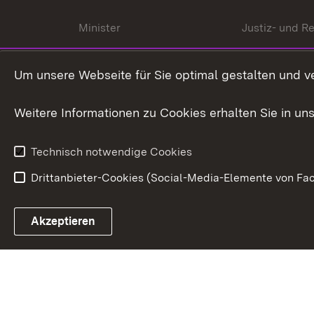
Minister
Justiz- und Re
Staatssekrektär
Gerichte und
Staatsanwalt
Um unsere Webseite für Sie optimal gestalten und v
Ministerialdirektorin
Justizvollzug
Weitere Informationen zu Cookies erhalten Sie in un
Organigramm
Justiz in Zahl
Technisch notwendige Cookies
Drittanbieter-Cookies (Social-Media-Elemente von Fac
Link zum Landesportal
Akzeptieren