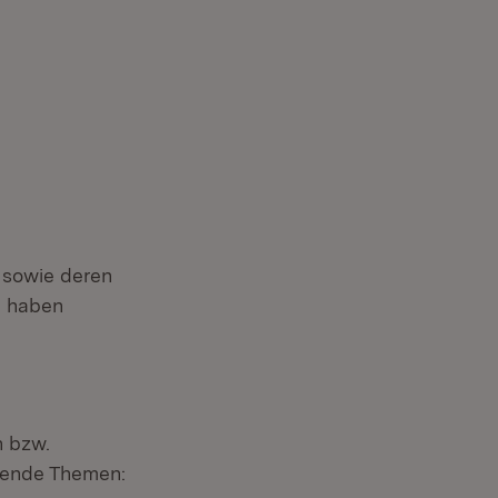
 sowie deren
n haben
n bzw.
lgende Themen: