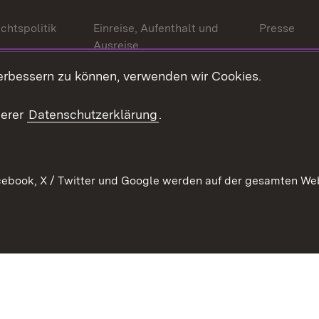
chtspolitik
Einreise, Aufenthalt und
Presse
Ausreise
Bürgerrefe
schaften
Asylbewerber und
erbessern zu können, verwenden wir Cookies.
Publikatio
Flüchtlinge
serer
Datenschutzerklärung
.
Ihr Einstieg
Erlasse und
en
Anwendungshinweise
ebook, X / Twitter und Google werden auf der gesamten Webs
Impressum
Date